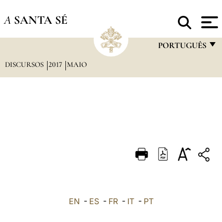
A
SANTA SÉ
PORTUGUÊS
DISCURSOS
2017
MAIO
FRANÇAIS
ENGLISH
ITALIANO
PORTUGUÊS
ESPAÑOL
DEUTSCH
POLSKI
العربيّة
EN
-
ES
-
FR
-
IT
-
PT
中文