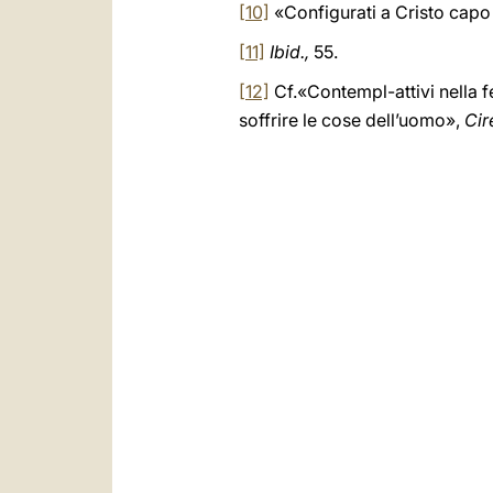
[10]
«Configurati a Cristo capo
[11]
Ibid.,
55.
[12]
Cf.«Contempl-attivi nella f
soffrire le cose dell’uomo»,
Cir