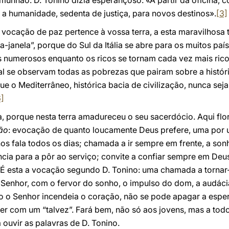
unhão. D. Tonino dizia esperançoso: «A partir da oficina, 
a humanidade, sedenta de justiça, para novos destinos».
[3]
 vocação de paz pertence à vossa terra, a esta maravilhosa t
-janela”, porque do Sul da Itália se abre para os muitos pa
s numerosos enquanto os ricos se tornam cada vez mais ri
al se observam todas as pobrezas que pairam sobre a histór
ue o Mediterrâneo, histórica bacia de civilização, nunca sej
6]
, porque nesta terra amadureceu o seu sacerdócio. Aqui flo
ão
: evocação de quanto loucamente Deus prefere, uma por u
s fala todos os dias; chamada a ir sempre em frente, a son
ência para a pôr ao serviço; convite a confiar sempre em Deu
 É esta a vocação segundo D. Tonino: uma chamada a tornar-
Senhor, com o fervor do sonho, o impulso do dom, a audáci
 o Senhor incendeia o coração, não se pode apagar a espe
er com um “talvez”. Fará bem, não só aos jovens, mas a tod
a ouvir as palavras de D. Tonino.