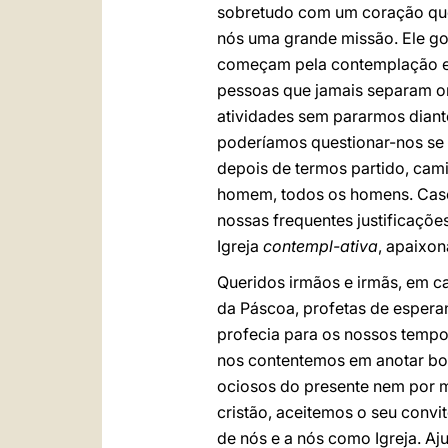
sobretudo com um coração que u
nós uma grande missão. Ele go
começam pela contemplação e
pessoas que jamais separam or
atividades sem pararmos diant
poderíamos questionar-nos se 
depois de termos partido, cami
homem, todos os homens. Caso 
nossas frequentes justificaçõ
Igreja
contempl-ativa
, apaixo
Queridos irmãos e irmãs, em 
da Páscoa, profetas de espera
profecia para os nossos tempos
nos contentemos em anotar bo
ociosos do presente nem por m
cristão, aceitemos o seu convi
de nós e a nós como Igreja. Aj