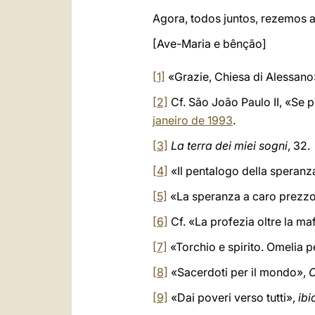
Agora, todos juntos, rezemos
[Ave-Maria e bênção]
[1]
«Grazie, Chiesa di Alessano
[2]
Cf. São João Paulo II, «Se 
janeiro de 1993
.
[3]
La terra dei miei sogni
, 32.
[4]
«Il pentalogo della speranz
[5]
«La speranza a caro prezz
[6]
Cf. «La profezia oltre la ma
[7]
«Torchio e spirito. Omelia p
[8]
«Sacerdoti per il mondo»,
C
[9]
«Dai poveri verso tutti»,
ibi