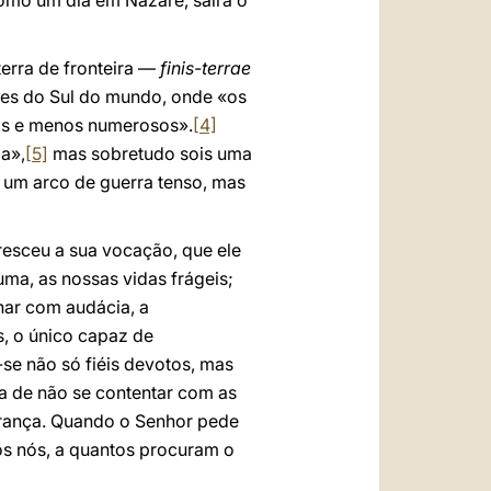
como um dia em Nazaré, sairá o
erra de fronteira —
finis-terrae
íses do Sul do mundo, onde «os
cos e menos numerosos».
[4]
ia»,
[5]
mas sobretudo sois uma
a um arco de guerra tenso, mas
resceu a sua vocação, que ele
ma, as nossas vidas frágeis;
har com audácia, a
s, o único capaz de
se não só fiéis devotos, mas
a de não se contentar com as
rança. Quando o Senhor pede
os nós, a quantos procuram o