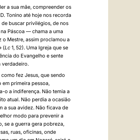
der a sua mãe, compreender os
 D. Tonino até hoje nos recorda
de buscar privilégios, de nos
e na Páscoa — chama a uma
z o Mestre, assim proclamou a
 (
Lc
1, 52). Uma Igreja que se
ência do Evangelho e sente
m verdadeiro.
, como fez Jesus, que sendo
do em primeira pessoa,
-o a indiferença. Não temia a
to atual. Não perdia a ocasião
m a sua avidez. Não ficava de
melhor modo para prevenir a
o, se a guerra gera pobreza,
as, ruas, oficinas, onde