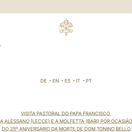
L
DE
-
EN
-
ES
-
IT
-
PT
VISITA PASTORAL DO PAPA FRANCISCO
A ALESSANO (LECCE) E A MOLFETTA (BARI) POR OCASIÃO
DO 25º ANIVERSÁRIO DA MORTE DE DOM TONINO BELLO