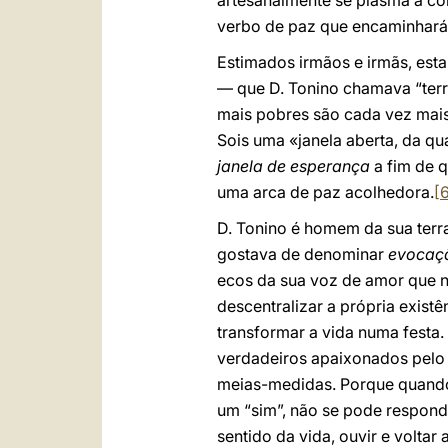
artesanalmente se plasma a com
verbo de paz que encaminhará 
Estimados irmãos e irmãs, esta
— que D. Tonino chamava “terra
mais pobres são cada vez mai
Sois uma «janela aberta, da qu
janela de esperança
a fim de q
uma arca de paz acolhedora.
[
D. Tonino é homem da sua terra
gostava de denominar
evocaç
ecos da sua voz de amor que no
descentralizar a própria exist
transformar a vida numa festa.
verdadeiros apaixonados pelo 
meias-medidas. Porque quando
um “sim”, não se pode respond
sentido da vida, ouvir e voltar 