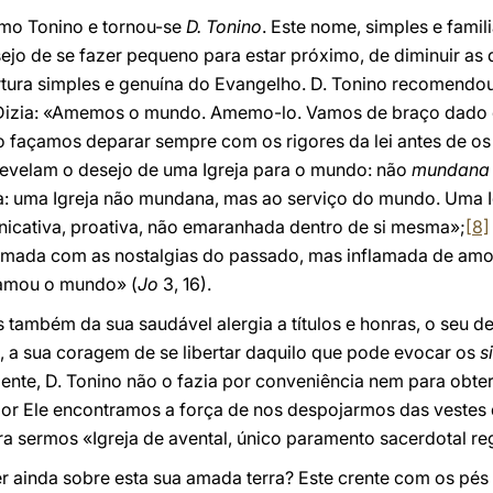
omo Tonino e tornou-se
D. Tonino
. Este nome, simples e famil
sejo de se fazer pequeno para estar próximo, de diminuir as 
tura simples e genuína do Evangelho. D. Tonino recomendo
 Dizia: «Amemos o mundo. Amemo-lo. Vamos de braço dado 
o façamos deparar sempre com os rigores da lei antes de o
evelam o desejo de uma Igreja para o mundo: não
mundana
: uma Igreja não mundana, mas ao serviço do mundo. Uma Ig
nicativa, proativa, não emaranhada dentro de si mesma»;
[8]
rmada com as nostalgias do passado, mas inflamada de amor
 amou o mundo» (
Jo
3, 16).
 também da sua saudável alergia a títulos e honras, o seu de
, a sua coragem de se libertar daquilo que pode evocar os
si
nte, D. Tonino não o fazia por conveniência nem para obt
r Ele encontramos a força de nos despojarmos das vestes q
ra sermos «Igreja de avental, único paramento sacerdotal r
r ainda sobre esta sua amada terra? Este crente com os pés