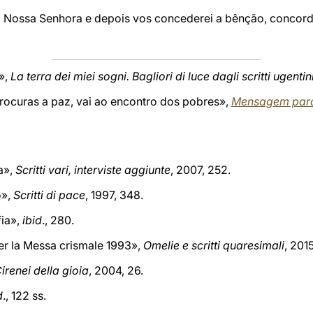
 a Nossa Senhora e depois vos concederei a bênção, conco
»,
La terra dei miei sogni. Bagliori di luce dagli scritti ugentin
procuras a paz, vai ao encontro dos pobres»,
Mensagem para
a»,
Scritti vari, interviste aggiunte
, 2007, 252.
o»,
Scritti di pace
, 1997, 348.
fia»,
ibid
., 280.
er la Messa crismale 1993»,
Omelie e scritti quaresimali
, 2015
irenei della gioia
, 2004, 26.
d
., 122 ss.