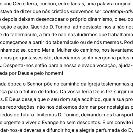
ne Céu e terra, cunhou, entre tantas, uma palavra original
stava de dizer que nós cristãos «devemos ser
contempl-ati
 depois deixam desencadear o próprio dinamismo, o seu c
ação e ação. Querido D. Tonino, admoestaste-nos a não nos
e do tabernáculo, a fim de não nos iludirmos que trabalham
começamos a partir do tabernáculo ou de nós mesmos. Pode
nhamos; se, como Maria, Mulher do caminho, nos levantamos 
nos perguntasses isto, deveríamos sentir vergonha pelos n
es. Desperta-nos então para a nossa elevada vocação; ajuda
nada por Deus e pelo homem!
cada época o Senhor põe no caminho da Igreja testemunhas
nça para o futuro de todos. Da vossa terra Deus fez surgir
. E Deus deseja que o seu dom seja acolhido, que a sua pro
as recordações, não nos deixemos dominar por nostalgias 
edos do futuro. Imitemos D. Tonino, deixando-nos transport
te urgente a viver o Evangelho sem descontos. É um convite 
udar-nos-á deveras a difundir hoje a alegria perfumada do E