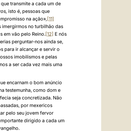
, que transmite a cada um de
vos,
isto é, pessoas que
ompromisso na ação»
,
[11]
 imergirmos no turbilhão das
os em vão pelo Reino.
[12]
E nós
rias perguntar-nos ainda se,
para ir alcançar e servir o
ossos imobilismos e pelas
-nos a ser cada vez mais uma
 que encarnam o bom anúncio
 uma testemunha, como dom e
fecia seja concretizada. Não
passadas, por mexericos
ar pelo seu jovem fervor
importante dirigido a cada um
vangelho.