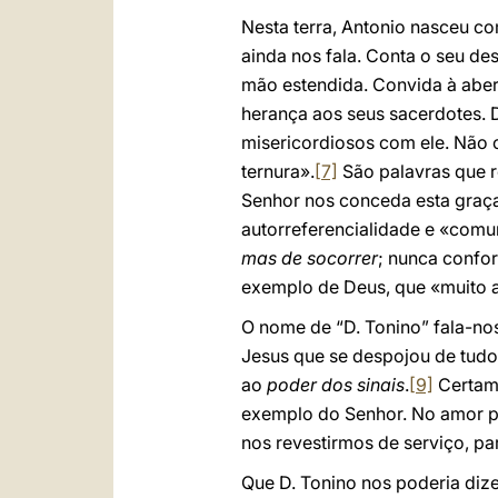
Nesta terra, Antonio nasceu c
ainda nos fala. Conta o seu de
mão estendida. Convida à aber
herança aos seus sacerdotes.
misericordiosos com ele. Não 
ternura».
[7]
São palavras que r
Senhor nos conceda esta graça
autorreferencialidade e «comu
mas de socorrer
; nunca confo
exemplo de Deus, que «muito
O nome de “D. Tonino” fala-nos
Jesus que se despojou de tudo
ao
poder dos sinais
.
[9]
Certame
exemplo do Senhor. No amor po
nos revestirmos de serviço, pa
Que D. Tonino nos poderia dize