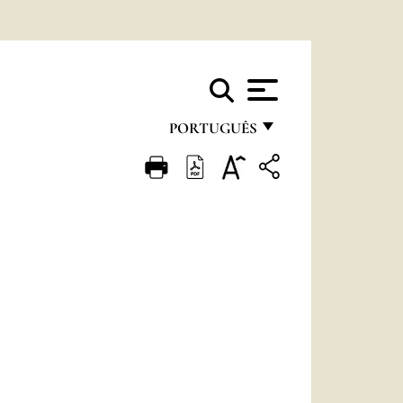
PORTUGUÊS
FRANÇAIS
ENGLISH
ITALIANO
PORTUGUÊS
ESPAÑOL
DEUTSCH
POLSKI