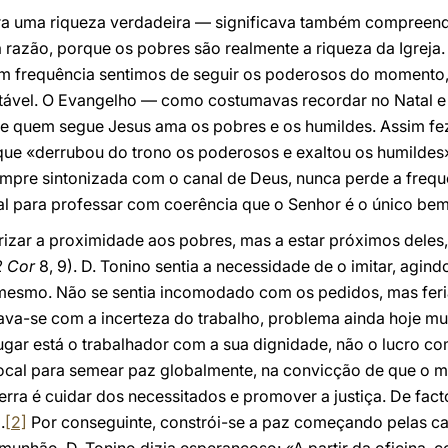
era uma riqueza verdadeira — significava também compreen
a razão, porque os pobres são realmente a riqueza da Igreja.
om frequência sentimos de seguir os poderosos do momento, 
tável. O Evangelho — como costumavas recordar no Natal 
rque quem segue Jesus ama os pobres e os humildes. Assim fe
ue «derrubou do trono os poderosos e exaltou os humildes»
mpre sintonizada com o canal de Deus, nunca perde a frequ
ial para professar com coerência que o Senhor é o único be
orizar a proximidade aos pobres, mas a estar próximos deles
2 Cor
8, 9). D. Tonino sentia a necessidade de o imitar, agin
mesmo. Não se sentia incomodado com os pedidos, mas feria
ava-se com a incerteza do trabalho, problema ainda hoje mui
ugar está o trabalhador com a sua dignidade, não o lucro co
 local para semear paz globalmente, na convicção de que o 
erra é cuidar dos necessitados e promover a justiça. De fact
.
[2]
Por conseguinte, constrói-se a paz começando pelas cas