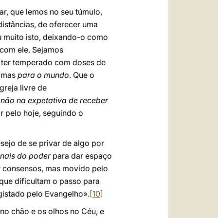
iar, que lemos no seu túmulo,
distâncias, de oferecer uma
u muito isto, deixando-o como
com ele. Sejamos
s ter temperado com doses de
mas
para o mundo
. Que o
reja livre de
não na expetativa de receber
 pelo hoje, seguindo o
sejo de se privar de algo por
nais do poder
para dar espaço
er consensos, mas movido pelo
ue dificultam o passo para
egistado pelo Evangelho».
[10]
 no chão e os olhos no Céu, e