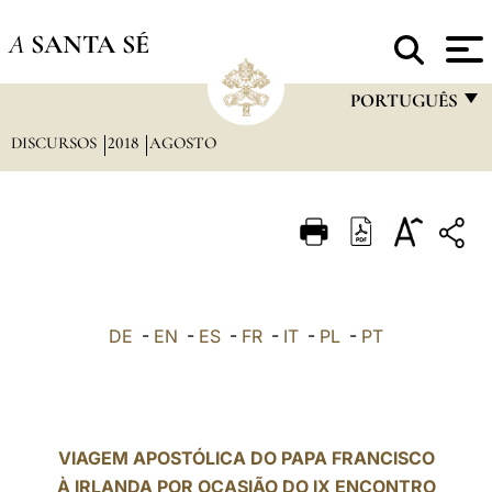
A
SANTA SÉ
PORTUGUÊS
DISCURSOS
2018
AGOSTO
FRANÇAIS
ENGLISH
ITALIANO
PORTUGUÊS
ESPAÑOL
DE
-
EN
-
ES
-
FR
-
IT
-
PL
-
PT
DEUTSCH
POLSKI
العربيّة
VIAGEM APOSTÓLICA DO PAPA FRANCISCO
À IRLANDA POR OCASIÃO DO IX ENCONTRO
中文