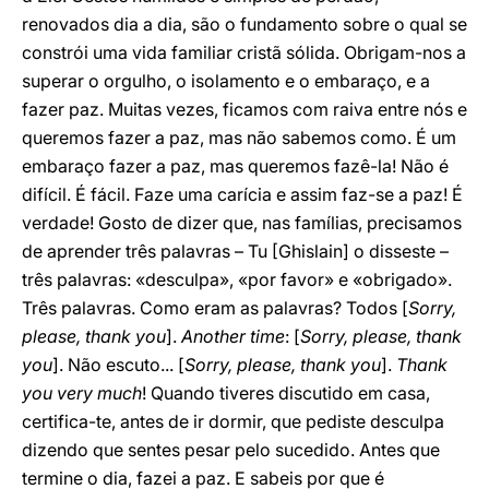
renovados dia a dia, são o fundamento sobre o qual se
constrói uma vida familiar cristã sólida. Obrigam-nos a
superar o orgulho, o isolamento e o embaraço, e a
fazer paz. Muitas vezes, ficamos com raiva entre nós e
queremos fazer a paz, mas não sabemos como. É um
embaraço fazer a paz, mas queremos fazê-la! Não é
difícil. É fácil. Faze uma carícia e assim faz-se a paz! É
verdade! Gosto de dizer que, nas famílias, precisamos
de aprender três palavras – Tu [Ghislain] o disseste –
três palavras: «desculpa», «por favor» e «obrigado».
Três palavras. Como eram as palavras? Todos [
Sorry,
please, thank you
].
Another time
: [
Sorry, please, thank
you
]. Não escuto... [
Sorry, please, thank you
].
Thank
you very much
! Quando tiveres discutido em casa,
certifica-te, antes de ir dormir, que pediste desculpa
dizendo que sentes pesar pelo sucedido. Antes que
termine o dia, fazei a paz. E sabeis por que é