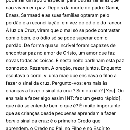
pode ser um apoio especial para outras famílias que
não vivem em paz. Depois da morte do padre Ganni,
Enass, Sarmaad e as suas famílias optaram pelo
perdão e a reconciliação, em vez do ódio e do rancor.
À luz da Cruz, viram que o mal só se pode contrastar
com o bem, e o ódio só se pode superar com o
perdão. De forma quase incrível foram capazes de
encontrar paz no amor de Cristo, um amor que faz
novas todas as coisas. E nesta noite partilham esta paz
connosco. Rezaram. A oração, rezar juntos. Enquanto
escutava o coral, vi uma mãe que ensinava o filho a
fazer o sinal da cruz. Pergunto-vos: ensinais às
crianças a fazer o sinal da cruz? Sim ou não? [
Yes
]. Ou
ensinais a fazer algo assim [NT: faz um gesto rápido],
que não se entende bem o que é? É muito importante
que as crianças desde pequenas aprendam a fazer
bem
o sinal da cruz: é o primeiro Credo que
aprendem, o Credo no Pai, no Filho e no Espírito