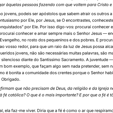
r àquelas pessoas fazendo com que voltem para Cristo e a
o jovens, podeis ser apóstolos que sabem atrair os outros a 
tusiasmo por Ele, por Jesus, se O encontrastes, conheceste
conquistados” por Ele. Por isso digo-vos: procurai conhecer
: procurai conhecer e amar sempre mais o Senhor Jesus — e
o Evangelho, no rosto dos pequeninos e dos pobres. E procur
 ao vosso redor, para que um raio da luz de Jesus possa alc
eridos jovens, não são necessárias muitas palavras, são ma
ar silencioso diante do Santíssimo Sacramento. A juventude 
m bom exemplo, que façam algo sem nada pretender, sem na
mo é bonita a comunidade dos crentes porque o Senhor hab
a. Obrigado.
firmam que não precisam de Deus, da religião e da Igreja n
 fé católica? O que é o mais importante? E por que a fé é 
al, ela faz-me viver. Diria que a fé é como o ar que respira