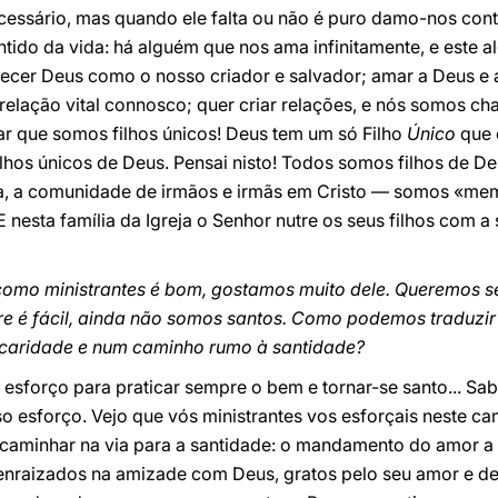
essário, mas quando ele falta ou não é puro damo-nos conta
tido da vida: há alguém que nos ama infinitamente, e este 
ecer Deus como o nosso criador e salvador; amar a Deus e 
relação vital connosco; quer criar relações, e nós somos 
 que somos filhos únicos! Deus tem um só Filho
Único
que 
ilhos únicos de Deus. Pensai nisto! Todos somos filhos de 
reja, a comunidade de irmãos e irmãs em Cristo — somos «me
 E nesta família da Igreja o Senhor nutre os seus filhos com a
omo ministrantes é bom, gostamos muito dele. Queremos se
 é fácil, ainda não somos santos. Como podemos traduzir 
e caridade e num caminho rumo à santidade?
 esforço para praticar sempre o bem e tornar-se santo... Sab
so esforço. Vejo que vós ministrantes vos esforçais neste 
caminhar na via para a santidade: o mandamento do amor a
raizados na amizade com Deus, gratos pelo seu amor e des