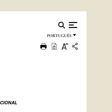
PORTUGUÊS
FRANÇAIS
ENGLISH
ITALIANO
PORTUGUÊS
ESPAÑOL
DEUTSCH
ACIONAL
POLSKI