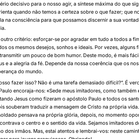
ério decisivo para o nosso agir, a síntese máxima do que si
rienta quando não temos a certeza sobre o que fazer; que n
la na consciência para que possamos discernir a sua vontade
ia.
utro critério: esforçar-se por agradar em tudo a todos a f
dos os mesmos desejos, sonhos e ideais. Por vezes, alguns 
transmitir um pouco de bom humor. Deste modo, é mais fáci
eus e a alegria da fé. Depende da nossa coerência que os n
sperança do mundo.
sso fazer isso? Não é uma tarefa demasiado difícil?”. É ve
 Paulo encoraja-nos: «Sede meus imitadores, como também e
tando Jesus como fizeram o apóstolo Paulo e todos os sant
is souberam traduzir a mensagem de Cristo na própria vida. 
oldado pensava na própria glória, depois, no momento oportu
ncontrava o centro e o sentido da vida. Sejamos imitadores 
ão dos irmãos. Mas, estai atentos e lembrai-vos: neste camin