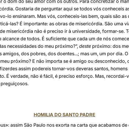
r o dom do seu amor com os outros. Para concretizar o ma
córdia. Gostaria de perguntar aqui se todos vós conheceis a
 vo-lo ensinaram. Mas vós, conheceis-las bem, quais são as 
icá-las? É importante: as obras de misericórdia. São uma v
de misericórdia não é preciso ir à universidade, formar-se.
o alcance de todos. É suficiente que cada um de nós comece
o das necessidades do meu próximo?”,
deste
próximo: dos meu
amigos, dos pobres, dos doentes...; mas um, um por dia. O 
meu próximo? E não importa se é amigo ou desconhecido, c
 fizerdes assim podereis tornar-vos deveras santos, homens
. É verdade, não é fácil, é preciso esforço. Mas, recordai-v
 preguiçosos.
HOMILIA DO SANTO PADRE
eus»: assim São Paulo nos exorta na carta que acabamos de e