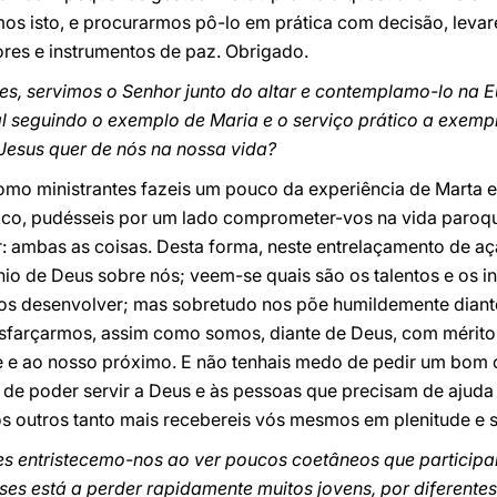
mos isto, e procurarmos pô-lo em prática com decisão, leva
ores e instrumentos de paz. Obrigado.
es, servimos o Senhor junto do altar e contemplamo-lo na
al seguindo o exemplo de Maria e o serviço prático a exem
Jesus quer de nós na nossa vida?
omo ministrantes fazeis um pouco da experiência de Marta e
rgico, pudésseis por um lado comprometer-vos na vida paroq
r: ambas as coisas. Desta forma, neste entrelaçamento de a
o de Deus sobre nós; veem-se quais são os talentos e os i
 os desenvolver; mas sobretudo nos põe humildemente dian
sfarçarmos, assim como somos, diante de Deus, com méritos
e e ao nosso próximo. E não tenhais medo de pedir um bom
 de poder servir a Deus e às pessoas que precisam de ajud
 outros tanto mais recebereis vós mesmos em plenitude e se
es entristecemo-nos ao ver poucos coetâneos que participa
aíses está a perder rapidamente muitos jovens, por diferen