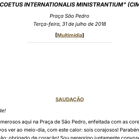
COETUS INTERNATIONALIS MINISTRANTIUM" (CI
Praça São Pedro
Terça-feira, 31 de julho de 2018
[
Multimídia
]
SAUDAÇÃO
de!
numerosos aqui na Praça de São Pedro, enfeitada com as cor
os ver ao meio-dia, com este calor: sois corajosos! Parabé
ação: obrigado de coração! Sou peregrino juntamente convos