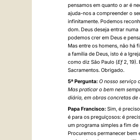
pensamos em quanto o ar é nec
ajuda-nos a compreender o sen
infinitamente. Podemos reconh
dom. Deus deseja entrar numa 
podemos crer em Deus e pensar
Mas entre os homens, não há f
a família de Deus, isto é a Ig
como diz São Paulo (
Ef
2, 19).
Sacramentos. Obrigado.
5ª Pergunta:
O nosso serviço c
Mas praticar o bem nem sempre
diária, em obras concretas d
Papa Francisco:
Sim, é preciso
é para os preguiçosos: é preci
um programa simples a fim de 
Procuremos permanecer bem en