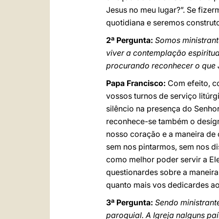
Jesus no meu lugar?”. Se fizer
quotidiana e seremos construt
2ª Pergunta:
Somos ministrant
viver a contemplação espiritu
procurando reconhecer o que 
Papa Francisco:
Com efeito, c
vossos turnos de serviço litú
silêncio na presença do Senho
reconhece-se também o desígni
nosso coração e a maneira de
sem nos pintarmos, sem nos di
como melhor poder servir a El
questionardes sobre a maneira
quanto mais vos dedicardes aos
3ª Pergunta:
Sendo ministrant
paroquial. A Igreja nalguns p