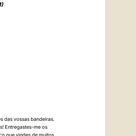
العربيّة
M)
中文
LATINE
es das vossas bandeiras.
ns! Entregastes-me os
co que vindes de muitos