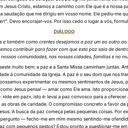
em Jesus Cristo, estamos a caminho com Ele que é a nossa 
a saudação que me dirigiu em vosso nome. Ele pediu-me que
er!”
. Devo encorajar-vos. Por isso cedo o lugar a vós, formul
DIÁLOGO
s e também como crentes desejamos a paz um ao outro ao 
mos contribuir para fazer com que esta paz saia de dentro
s nossas comunidades, nas nossas cidades, famílias e no m
este muito bem: a paz e a Santa Missa caminham juntas. An
ade à comunidade da Igreja. A paz é o seu dom que nos tra
possamos experimentar os mesmos sentimentos de Jesus, 
 como Jesus pensa! — amar como Ele ama. Isto proporciona p
 «Ide em paz», isto é: levai a paz convosco para a oferecer
m as obras de caridade. O compromisso concreto a favor da 
esus. A busca da paz começa pelas pequenas coisas. Por e
— pergunto — fecho-me em mim mesmo sentindo-me ofendido
 paz com pequenos gestos? Estou pronto a questionar-me em 