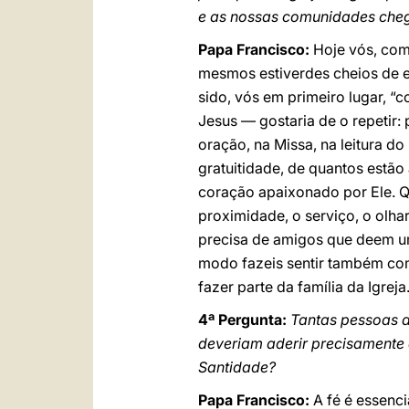
e as nossas comunidades chega
Papa Francisco:
Hoje vós, com
mesmos estiverdes cheios de en
sido, vós em primeiro lugar, “
Jesus — gostaria de o repetir
oração, na Missa, na leitura d
gratuitidade, de quantos estão
coração apaixonado por Ele. Qu
proximidade, o serviço, o olh
precisa de amigos que deem u
modo fazeis sentir também co
fazer parte da família da Igrej
4ª Pergunta:
Tantas pessoas a
deveriam aderir precisamente à
Santidade?
Papa Francisco:
A fé é essenci