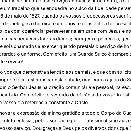
ariamente um precioso serviço ao Sucessor de Pedro, à Cú
de um trabalho que se enquadra no sulco da fidelidade pers
6 de maio de 1527, quando os vossos predecessores sacrifi
daquele gesto heróico é um convite constante a ter presente
atólica com coerência; perseverar na amizade com Jesus e no 
como nas pequenas tarefas diárias; coragem e paciência, ge
ue sois chamados a exercer quando prestais o serviço de ho
irardes o uniforme. Com efeito, um Guarda Suíço é sempre t
de serviço!
 vós que demonstra atenção aos demais, e que com solicitu
re é fácil testemunhar esta atitude, mas com a ajuda do Se
om o Senhor Jesus na oração comunitária e pessoal, na escu
ucaristia. Com efeito, o segredo da eficácia do vosso trabal
 vosso é a referência constante a Cristo.
novar a expressão da minha gratidão a todo o Corpo da Guar
 sentido eclesial, pela discrição e pelo profissionalismo au
vosso serviço. Dou graças a Deus pelos diversos dons que 