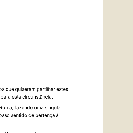
العربيّة
中文
LATINE
gos que quiseram partilhar estes
para esta circunstância.
m Roma, fazendo uma singular
vosso sentido de pertença à