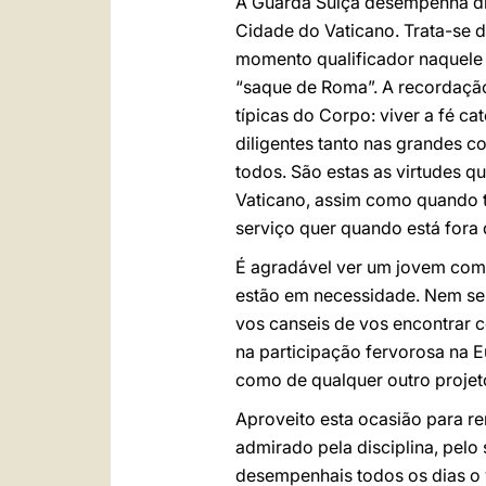
A Guarda Suíça desempenha di
Cidade do Vaticano. Trata-se 
momento qualificador naquele 
“saque de Roma”. A recordação 
típicas do Corpo: viver a fé c
diligentes tanto nas grandes 
todos. São estas as virtudes q
Vaticano, assim como quando t
serviço quer quando está fora 
É agradável ver um jovem como
estão em necessidade. Nem semp
vos canseis de vos encontrar c
na participação fervorosa na E
como de qualquer outro projeto
Aproveito esta ocasião para re
admirado pela disciplina, pelo
desempenhais todos os dias o 