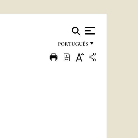
PORTUGUÊS
FRANÇAIS
ENGLISH
ITALIANO
PORTUGUÊS
ESPAÑOL
DEUTSCH
POLSKI