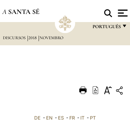
A
SANTA SÉ
PORTUGUÊS
DISCURSOS
2018
NOVEMBRO
FRANÇAIS
ENGLISH
ITALIANO
PORTUGUÊS
ESPAÑOL
DEUTSCH
POLSKI
العربيّة
DE
-
EN
-
ES
-
FR
-
IT
-
PT
中文