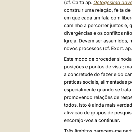
(cf. Carta ap.
Octogesima adve
construir uma relação, feita d
em que cada um fala com liber
caminho a percorrer juntos e, 
divergências e os conflitos n
Igreja. Devem ser assumidos, n
novos processos (cf. Exort. ap
Este modo de proceder sinodal
posições e pontos de vista; mas
a concretude do fazer e do cam
práticas sociais, alimentadas 
especialmente quando se trata d
promovendo relações de respe
todos. Isto é ainda mais verda
ativação de grupos de pesquisa
encorajo-vos a continuar.
Três âmbitos parecem-me partic