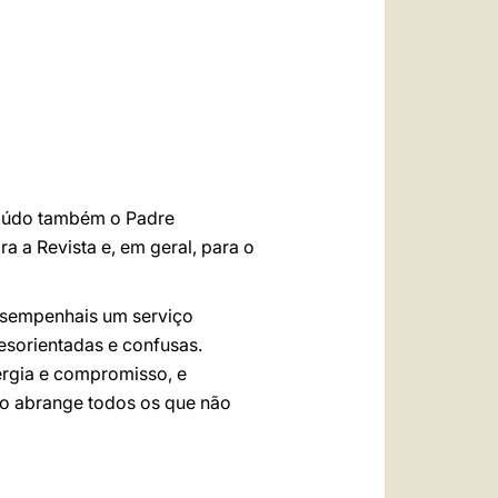
العربيّة
中文
LATINE
Saúdo também o Padre
a a Revista e, em geral, para o
Desempenhais um serviço
esorientadas e confusas.
ergia e compromisso, e
to abrange todos os que não