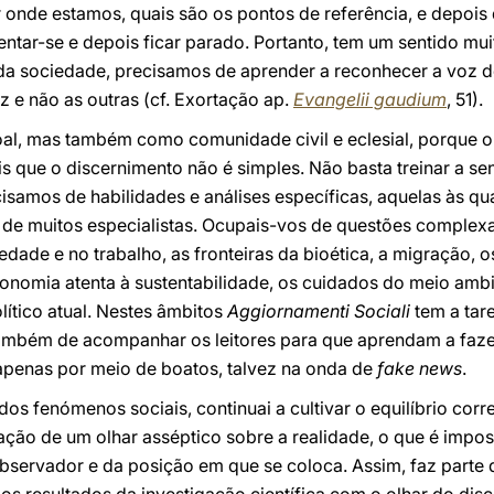
 onde estamos, quais são os pontos de referência, e depois
entar-se e depois ficar parado. Portanto, tem um sentido mu
a sociedade, precisamos de aprender a reconhecer a voz do E
oz e não as outras (cf. Exortação ap.
Evangelii gaudium
, 51).
soal, mas também como comunidade civil e eclesial, porque o
 que o discernimento não é simples. Não basta treinar a sens
samos de habilidades e análises específicas, aquelas às qu
o de muitos especialistas. Ocupais-vos de questões complex
ociedade e no trabalho, as fronteiras da bioética, a migração
conomia atenta à sustentabilidade, os cuidados do meio amb
ítico atual. Nestes âmbitos
Aggiornamenti Sociali
tem a tar
ambém de acompanhar os leitores para que aprendam a faze
apenas por meio de boatos, talvez na onda de
fake news
.
 dos fenómenos sociais, continuai a cultivar o equilíbrio corr
tação de um olhar asséptico sobre a realidade, o que é imposs
servador e da posição em que se coloca. Assim, faz parte d