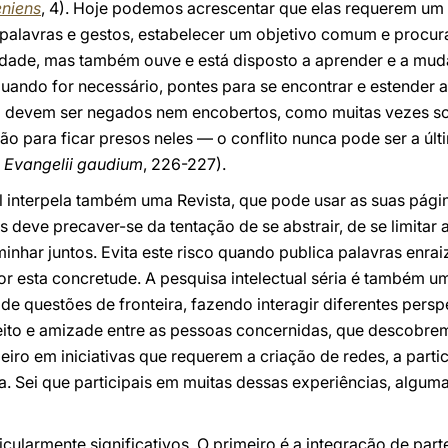
niens
, 4). Hoje podemos acrescentar que elas requerem um 
e palavras e gestos, estabelecer um objetivo comum e procur
dade, mas também ouve e está disposto a aprender e a mudar
quando for necessário, pontes para se encontrar e estender 
ão devem ser negados nem encobertos, como muitas vezes so
ão para ficar presos neles — o conflito nunca pode ser a úl
.
Evangelii gaudium
, 226-227).
 interpela também uma Revista, que pode usar as suas págin
 deve precaver-se da tentação de se abstrair, de se limitar 
inhar juntos. Evita este risco quando publica palavras enra
por esta concretude. A pesquisa intelectual séria é também u
e questões de fronteira, fazendo interagir diferentes perspe
ito e amizade entre as pessoas concernidas, que descobre
deiro em iniciativas que requerem a criação de redes, a part
. Sei que participais em muitas dessas experiências, alguma
ularmente significativos. O primeiro é a integração de part