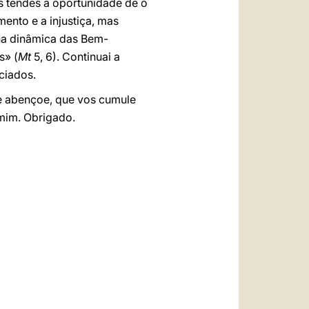
s tendes a oportunidade de o
ento e a injustiça, mas
na dinâmica das Bem-
s» (
Mt
5, 6). Continuai a
ciados.
e abençoe, que vos cumule
 mim. Obrigado.