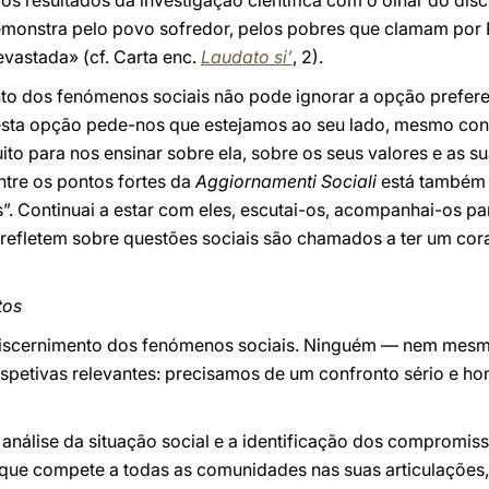
os resultados da investigação científica com o olhar do di
emonstra pelo povo sofredor, pelos pobres que clamam por E
evastada» (cf. Carta enc.
Laudato si’
, 2).
nto dos fenómenos sociais não pode ignorar a opção prefere
 esta opção pede-nos que estejamos ao seu lado, mesmo con
o para nos ensinar sobre ela, sobre os seus valores e as sua
Entre os pontos fortes da
Aggiornamenti Sociali
está também 
. Continuai a estar com eles, escutai-os, acompanhai-os par
efletem sobre questões sociais são chamados a ter um cor
tos
discernimento dos fenómenos sociais. Ninguém — nem mesm
spetivas relevantes: precisamos de um confronto sério e ho
 análise da situação social e a identificação dos compromis
que compete a todas as comunidades nas suas articulações, 