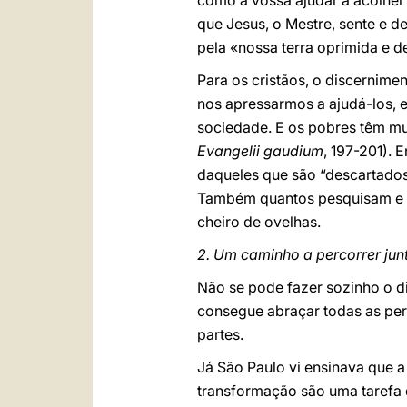
como a vossa ajudar a acolher 
que Jesus, o Mestre, sente e d
pela «nossa terra oprimida e d
Para os cristãos, o discernime
nos apressarmos a ajudá-los,
sociedade. E os pobres têm muit
Evangelii gaudium
, 197-201). 
daqueles que são “descartados”
Também quantos pesquisam e r
cheiro de ovelhas.
2. Um caminho a percorrer jun
Não se pode fazer sozinho o 
consegue abraçar todas as per
partes.
Já São Paulo vi ensinava que a
transformação são uma tarefa 