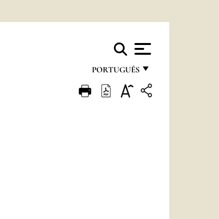
PORTUGUÊS
FRANÇAIS
ENGLISH
ITALIANO
PORTUGUÊS
ESPAÑOL
DEUTSCH
POLSKI