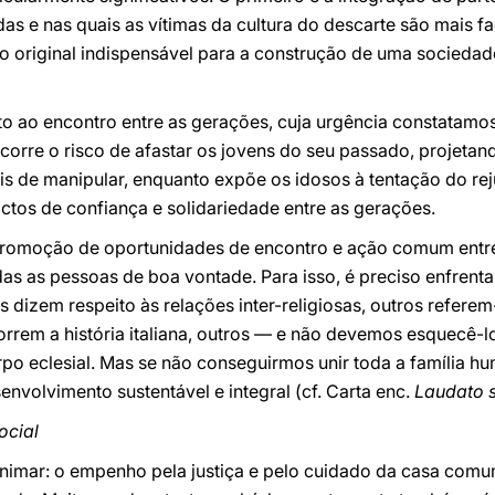
das e nas quais as vítimas da cultura do descarte são mais f
o original indispensável para a construção de uma sociedad
o ao encontro entre as gerações, cuja urgência constatamos
corre o risco de afastar os jovens do seu passado, projeta
is de manipular, enquanto expõe os idosos à tentação do re
actos de confiança e solidariedade entre as gerações.
 promoção de oportunidades de encontro e ação comum entre 
s as pessoas de boa vontade. Para isso, é preciso enfrenta
 dizem respeito às relações inter-religiosas, outros referem
correm a história italiana, outros — e não devemos esquecê-
po eclesial. Mas se não conseguirmos unir toda a família hu
nvolvimento sustentável e integral (cf. Carta enc.
Laudato s
ocial
animar: o empenho pela justiça e pelo cuidado da casa com