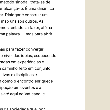
método sinodal: trata-se de
ar alcançá-lo. É uma dinâmica
. Dialogar é construir um
a mão uns aos outros. As
mos tentados a fazer, até na
tima palavra — mas para abrir
as para fazer convergir
ao nível das ideias, esquecendo
izadas em experiências e
m caminho feito em conjunto,
tivas e disciplinas e
m como o encontro enriquece
icipação em eventos e a
s até aqui no Vaticano, e
es da sociedade que, por