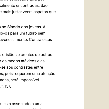
acilmente encontradas. São
e mais justa: veem aspetos que
 no Sínodo dos jovens. A
ndo-os para um futuro sem
juvenescimento. Contra estes
cristãos e crentes de outras
r os medos atávicos e as
-se aos contrastes entre
los, pois requerem uma atenção
mana, será impossível
i'
, 13).
um está associado a uma