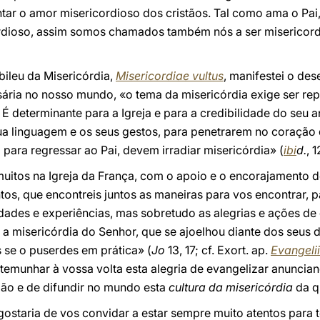
ientar o amor misericordioso dos cristãos. Tal como ama o P
cordioso, assim somos chamados também nós a ser misericor
ileu da Misericórdia,
Misericordiae vultus
, manifestei o des
ária no nosso mundo, «o tema da misericórdia exige ser r
É determinante para a Igreja e para a credibilidade do seu 
ua linguagem e os seus gestos, para penetrarem no coração 
para regressar ao Pai, devem irradiar misericórdia» (
ibi
d.
, 1
ue muitos na Igreja da França, com o apoio e o encorajamento
ntos, que encontreis juntos as maneiras para vos encontrar,
uldades e experiências, mas sobretudo as alegrias e ações d
 a misericórdia do Senhor, que se ajoelhou diante dos seus d
is se o puserdes em prática» (
Jo
13, 17; cf. Exort. ap.
Evangeli
temunhar à vossa volta esta alegria de evangelizar anuncian
ixão e de difundir no mundo esta
cultura da misericórdia
da q
 gostaria de vos convidar a estar sempre muito atentos para t