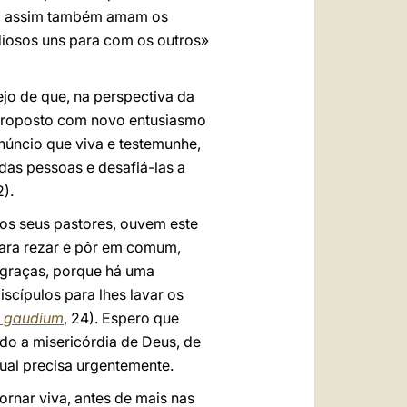
ai, assim também amam os
diosos uns para com os outros»
ejo de que, na perspectiva da
eproposto com novo entusiasmo
anúncio que viva e testemunhe,
das pessoas e desafiá-las a
2).
 dos seus pastores, ouvem este
 para rezar e pôr em comum,
e graças, porque há uma
iscípulos para lhes lavar os
i gaudium
, 24). Espero que
do a misericórdia de Deus, de
ual precisa urgentemente.
ornar viva, antes de mais nas