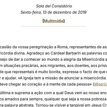
Sala del Consistório
Sexta-feira, 13 de dezembro de 2019
[
Multimídia
]
ocasião da vossa peregrinação a Roma, representantes de a
córdia divina. Agradeço ao Cardeal Barbarin as palavras c
sejo de dar a conhecer ao mundo a alegria da Misericórdia 
 situações precárias, aos migrantes, aos doentes, aos prisio
dade que representais é muito bonita, expressa o facto de q
r e ajudar. «A Igreja tem a missão de anunciar a misericórdi
deve chegar ao coração e à mente de cada pessoa» (
Miseric
 a última e suprema a ação com a qual Deus vem ao nosso enc
os amados para sempre, qualquer que seja a nossa pobreza
 palavra abstrata. Tornou-se visível e tangível em Jesus Cr