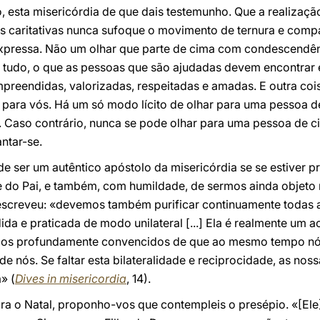
 esta misericórdia de que dais testemunho. Que a realizaçã
es caritativas nunca sufoque o movimento de ternura e com
xpressa. Não um olhar que parte de cima com condescendên
s de tudo, o que as pessoas que são ajudadas devem encontrar
mpreendidas, valorizadas, respeitadas e amadas. E outra coi
a para vós. Há um só modo lícito de olhar para uma pessoa 
e. Caso contrário, nunca se pode olhar para uma pessoa de 
antar-se.
de ser um autêntico apóstolo da misericórdia se se estiver
rte do Pai, e também, com humildade, de sermos ainda obje
screveu: «devemos também purificar continuamente todas as
ida e praticada de modo unilateral [...] Ela é realmente um 
ermos profundamente convencidos de que ao mesmo tempo nós
e nós. Se faltar esta bilateralidade e reciprocidade, as nos
» (
Dives in misericordia
, 14).
 o Natal, proponho-vos que contempleis o presépio. «[Ele] é