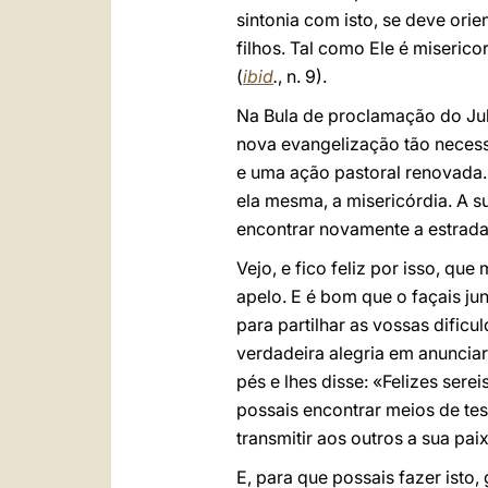
sintonia com isto, se deve or
filhos. Tal como Ele é miseri
(
ibid
.
, n. 9).
Na Bula de proclamação do Jub
nova evangelização tão necess
e uma ação pastoral renovada. 
ela mesma, a misericórdia. A s
encontrar novamente a estrada 
Vejo, e fico feliz por isso, q
apelo. E é bom que o façais ju
para partilhar as vossas dific
verdadeira alegria em anunciar
pés e lhes disse: «Felizes sere
possais encontrar meios de tes
transmitir aos outros a sua pa
E, para que possais fazer isto,