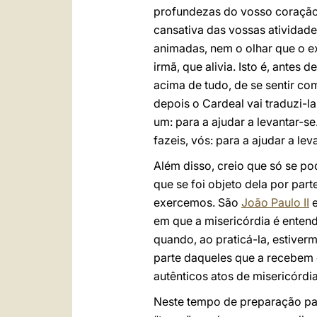
profundezas do vosso coração,
cansativa das vossas atividad
animadas, nem o olhar que o e
irmã, que alivia. Isto é, ante
acima de tudo, de se sentir co
depois o Cardeal vai traduzi-l
um: para a ajudar a levantar-s
fazeis, vós: para a ajudar a lev
Além disso, creio que só se po
que se foi objeto dela por pa
exercemos. São
João Paulo II
e
em que a misericórdia é entend
quando, ao praticá-la, estiv
parte daqueles que a recebem d
autênticos atos de misericórdia
Neste tempo de preparação para