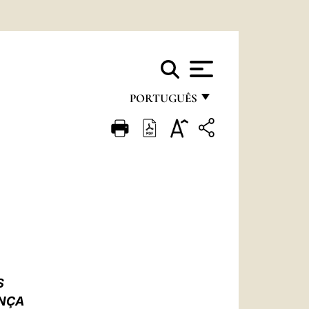
PORTUGUÊS
FRANÇAIS
ENGLISH
ITALIANO
PORTUGUÊS
ESPAÑOL
DEUTSCH
S
POLSKI
ANÇA