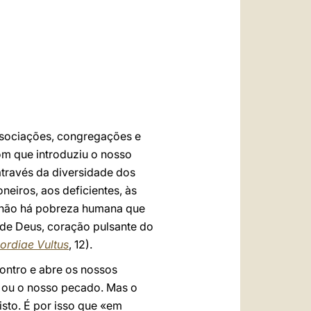
العربيّة
中文
LATINE
ssociações, congregações e
om que introduziu o nosso
através da diversidade dos
neiros, aos deficientes, às
ue não há pobreza humana que
a de Deus, coração pulsante do
ordiae Vultus
, 12).
ontro e abre os nossos
 ou o nosso pecado. Mas o
isto. É por isso que «em