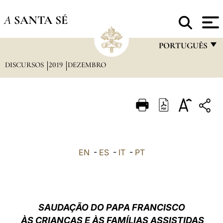
A
SANTA SÉ
PORTUGUÊS
DISCURSOS
2019
DEZEMBRO
FRANÇAIS
ENGLISH
ITALIANO
PORTUGUÊS
ESPAÑOL
EN
-
ES
-
IT
-
PT
DEUTSCH
POLSKI
العربيّة
SAUDAÇÃO DO PAPA FRANCISCO
ÀS CRIANÇAS E ÀS FAMÍLIAS ASSISTIDAS
中文