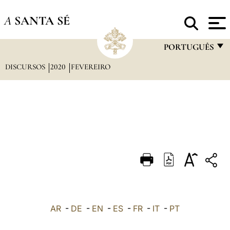
A
SANTA SÉ
PORTUGUÊS
DISCURSOS
2020
FEVEREIRO
FRANÇAIS
ENGLISH
ITALIANO
PORTUGUÊS
ESPAÑOL
DEUTSCH
POLSKI
العربيّة
AR
-
DE
-
EN
-
ES
-
FR
-
IT
-
PT
中文