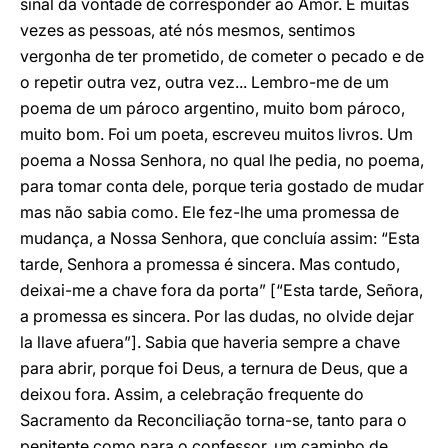
sinal da vontade de corresponder ao Amor. E muitas
vezes as pessoas, até nós mesmos, sentimos
vergonha de ter prometido, de cometer o pecado e de
o repetir outra vez, outra vez... Lembro-me de um
poema de um pároco argentino, muito bom pároco,
muito bom. Foi um poeta, escreveu muitos livros. Um
poema a Nossa Senhora, no qual lhe pedia, no poema,
para tomar conta dele, porque teria gostado de mudar
mas não sabia como. Ele fez-lhe uma promessa de
mudança, a Nossa Senhora, que concluía assim: “Esta
tarde, Senhora a promessa é sincera. Mas contudo,
deixai-me a chave fora da porta” [“Esta tarde, Señora,
a promessa es sincera. Por las dudas, no olvide dejar
la llave afuera”]. Sabia que haveria sempre a chave
para abrir, porque foi Deus, a ternura de Deus, que a
deixou fora. Assim, a celebração frequente do
Sacramento da Reconciliação torna-se, tanto para o
penitente como para o confessor, um caminho de