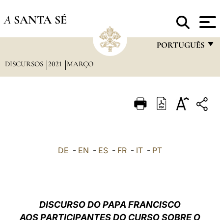
A
SANTA SÉ
PORTUGUÊS
DISCURSOS
2021
MARÇO
FRANÇAIS
ENGLISH
ITALIANO
PORTUGUÊS
ESPAÑOL
DE
-
EN
-
ES
-
FR
-
IT
-
PT
DEUTSCH
POLSKI
العربيّة
DISCURSO DO PAPA FRANCISCO
AOS PARTICIPANTES DO CURSO SOBRE O
中文