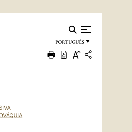
PORTUGUÊS
FRANÇAIS
ENGLISH
ITALIANO
PORTUGUÊS
ESPAÑOL
SIVA
DEUTSCH
LOVÁQUIA
POLSKI