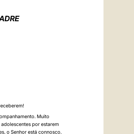
العربيّة
中文
PADRE
LATINE
 receberem!
 acompanhamento. Muito
s adolescentes por estarem
es, o Senhor está connosco.