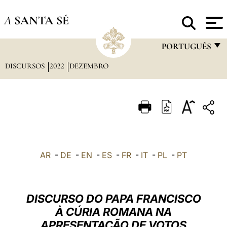
A
SANTA SÉ
PORTUGUÊS
DISCURSOS
2022
DEZEMBRO
FRANÇAIS
ENGLISH
ITALIANO
PORTUGUÊS
ESPAÑOL
AR
-
DE
-
EN
-
ES
-
FR
-
IT
-
PL
-
PT
DEUTSCH
POLSKI
DISCURSO DO PAPA FRANCISCO
العربيّة
À CÚRIA ROMANA NA
APRESENTAÇÃO DE VOTOS
中文