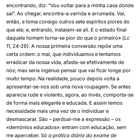
encontrando, diz: “Vou voltar para a minha casa donde
saí”. Ao chegar, encontra-a varrida e arrumada. Vai,
então, e toma consigo outros sete espíritos piores do
que ele; e, entrando, instalam-se ali. E o estado final
daquele homem torna-se pior do que o primeiro» (
Lc
11, 24-26). A nossa primeira conversão repõe uma
certa ordem: o mal, que individuamos e tentamos
erradicar da nossa vida, afasta-se efetivamente de
nós; mas seria ingénuo pensar que vai ficar longe por
muito tempo. Na realidade, pouco depois volta a
apresentar-se-nos sob uma nova roupagem. Se antes
aparecia rude e violento, agora, ao invés, comporta-se
de forma mais elegante e educada. E assim temos
necessidade mais uma vez de o individuar e
desmascarar. São – perdoai-me a expressão – os
«demónios educados»: entram com educação, sem
me aperceber. Só
a prática diária do exame de