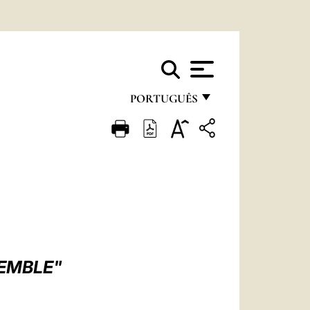
PORTUGUÊS
FRANÇAIS
ENGLISH
ITALIANO
PORTUGUÊS
ESPAÑOL
DEUTSCH
EMBLE"
POLSKI