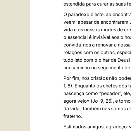
estendida para curar as suas fe
O paradoxo é este: ao encontr
veem, apesar de encontrarem 
vida e os nossos modos de crer
o essencial é invisível aos ol
convida-nos a renovar a nossa
relações com os outros, especi
tudo isto com o olhar de Deus!
um caminho no seguimento de 
Por fim, nós cristãos não pod
1, 8). Enquanto os chefes dos
nascença como “pecador”, ele, 
agora vejo» (
Jo
9, 25), e torn
dá vida. Também nós somos ch
fraterno.
Estimados amigos, agradeço-vos