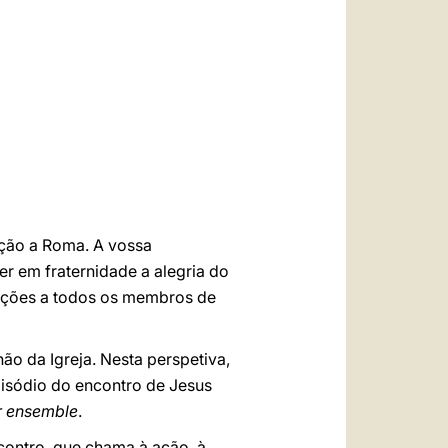
العربيّة
中文
LATINE
ação a Roma. A vossa
er em fraternidade a alegria do
dações a todos os membros de
ão da Igreja. Nesta perspetiva,
pisódio do encontro de Jesus
r ensemble
.
contro, que chama à ação, à