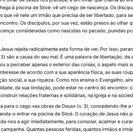
 chega à piscina de Siloé: vê um cego de nascença. Os disc
 que vê nele um irmão que precisa de ser libertado, para s
o encontro. Os discípulos, por sua vez, estão presos ao olhar
cença: consideradas como nascidas no pecado, punidas por
esus rejeita radicalmente esta forma de ver. Por isso, peran
 3) são a causa do seu mal. É uma palavra de libertação, de 
s a perceber apenas o exterior das coisas, o aspeto mais sup
nteresse de acordo com a sua aparência física, as suas roup
ição social, a sua riqueza. Como nos ensina o Evangelho, ai
gilidade, da sua limitação, pode estar no centro do encontro:
onstruir relações fraternas e solidárias, na Igreja e na socie
za para o cego «as obras de Deus» (v. 3), concedendo-lhe a
anda-o entrar na piscina de Siloé. O coração de Jesus não 
ida-nos a agir imediatamente, para consolar, acalmar e curar
e campanha. Quantas pessoas feridas, quantos irmãos e ir