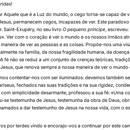
ridas!
ar Aquele que é a Luz do mundo, o cego torna-se capaz de v
Jesus, permanecem cegos, incapazes de ver. Este paradoxo
. Saint-Exupéry, no seu livro
O pequeno príncipe
, escreveu
hos». Ver com o coração é ver o mundo e os nossos irmãos at
 maneira de ver as pessoas e as coisas. Propõe-nos uma vi
almente na família, da nossa fragilidade humana, da doença
 A fé não se reduz a um conjunto de crenças teóricas, tradiç
Jesus, que renova sempre a nossa maneira de ver o mundo 
emos contentar-nos com ser iluminados: devemos também ser
 fariseus, fechados nas suas tradições e na sua rigidez, c
com simplicidade desarmante, professou a sua fé: «Uma cois
ou-se testemunha de Jesus, testemunha da obra de Deus, obr
amados a dar testemunho de Jesus na nossa vida, com o est
 por terdes vindo e encorajo-vos a continuar por este camin