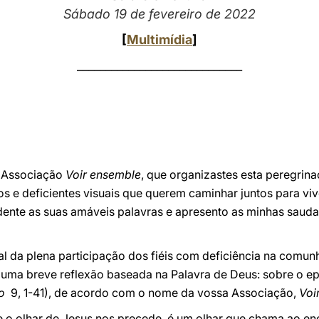
Sábado 19 de fevereiro de 2022
[
Multimídia
]
_____________________________
 Associação
Voir ensemble
, que organizastes esta peregrin
 e deficientes visuais que querem caminhar juntos para viv
dente as suas amáveis palavras e apresento as minhas sau
l da plena participação dos fiéis com deficiência na comunh
o uma breve reflexão baseada na Palavra de Deus: sobre o e
o
9, 1-41), de acordo com o nome da vossa Associação,
Voi
e o olhar de Jesus nos precede, é um olhar que chama ao en