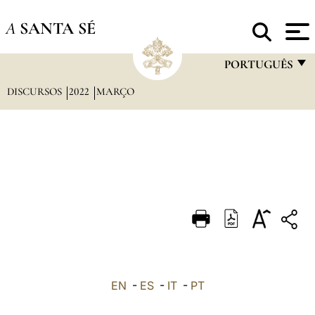
A
SANTA SÉ
PORTUGUÊS
DISCURSOS
2022
MARÇO
FRANÇAIS
ENGLISH
ITALIANO
PORTUGUÊS
ESPAÑOL
DEUTSCH
POLSKI
العربيّة
EN
-
ES
-
IT
-
PT
中文