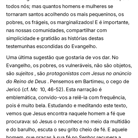
todos nós; mas quantos homens e mulheres se
tornaram santos acolhendo os mais pequeninos, os
pobres, os frágeis, os marginalizados! E é importante,
nas nossas comunidades, compartilhar com
simplicidade e gratidão as histórias destas
testemunhas escondidas do Evangelho.
Uma última sugestão que gostaria de vos dar. No
Evangelho, os pobres, os vulneráveis, não são objetos,
são
sujeitos
, são
protagonistas com Jesus no anúncio
do Reino de Deus
. Pensemos em Bartimeu, o cego de
Jericó (cf.
Mc
10, 46-52). Esta narração é
emblemática, convido-vos a relê-la com frequência,
pois é muito bela. Estudando e meditando este texto,
vemos que Jesus encontra naquele homem a fé que
procurava: só Jesus o reconhece no meio da multidão
e do barulho, escuta o seu grito cheio de fé. E aquele
homem, que graças à sua fé no Senhor recupera a