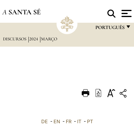
A
SANTA SÉ
PORTUGUÊS
DISCURSOS
2024
MARÇO
FRANÇAIS
ENGLISH
ITALIANO
PORTUGUÊS
ESPAÑOL
DEUTSCH
POLSKI
العربيّة
DE
-
EN
-
FR
-
IT
-
PT
中文