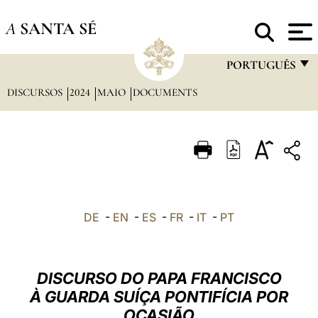
A
SANTA SÉ
PORTUGUÊS
DISCURSOS
2024
MAIO
DOCUMENTS
FRANÇAIS
ENGLISH
ITALIANO
PORTUGUÊS
ESPAÑOL
DE
-
EN
-
ES
-
FR
-
IT
-
PT
DEUTSCH
POLSKI
DISCURSO DO PAPA FRANCISCO
العربيّة
À GUARDA SUÍÇA PONTIFÍCIA POR
OCASIÃO
中文