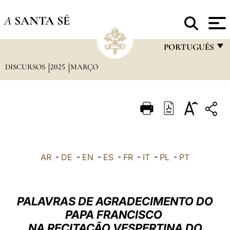
A
SANTA SÉ
PORTUGUÊS
DISCURSOS
2025
MARÇO
FRANÇAIS
ENGLISH
ITALIANO
PORTUGUÊS
ESPAÑOL
AR
-
DE
-
EN
-
ES
-
FR
-
IT
-
PL
-
PT
DEUTSCH
POLSKI
PALAVRAS DE AGRADECIMENTO DO
العربيّة
PAPA FRANCISCO
NA RECITAÇÃO VESPERTINA DO
中文