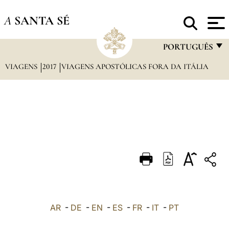
A
SANTA SÉ
PORTUGUÊS
VIAGENS
2017
VIAGENS APOSTÓLICAS FORA DA ITÁLIA
FRANÇAIS
ENGLISH
ITALIANO
PORTUGUÊS
ESPAÑOL
DEUTSCH
POLSKI
العربيّة
AR
-
DE
-
EN
-
ES
-
FR
-
IT
-
PT
中文