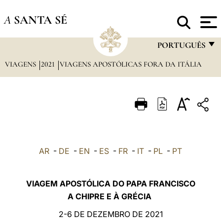
A
SANTA SÉ
PORTUGUÊS
VIAGENS
2021
VIAGENS APOSTÓLICAS FORA DA ITÁLIA
FRANÇAIS
ENGLISH
ITALIANO
PORTUGUÊS
ESPAÑOL
AR
-
DE
-
EN
-
ES
-
FR
-
IT
-
PL
-
PT
DEUTSCH
POLSKI
VIAGEM APOSTÓLICA DO PAPA FRANCISCO
A CHIPRE E À GRÉCIA
العربيّة
2-6 DE DEZEMBRO DE 2021
中文