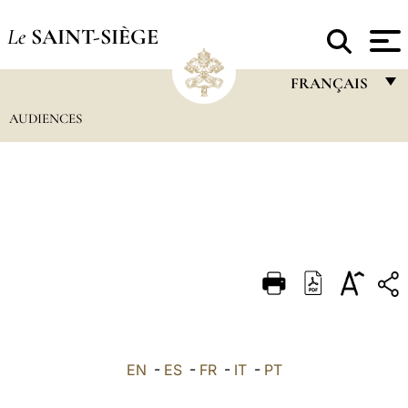
Le
SAINT-SIÈGE
FRANÇAIS
AUDIENCES
FRANÇAIS
ENGLISH
ITALIANO
PORTUGUÊS
ESPAÑOL
DEUTSCH
POLSKI
العربيّة
EN
-
ES
-
FR
-
IT
-
PT
中文