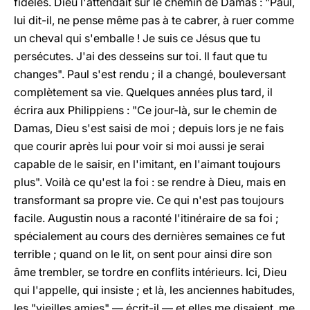
fidèles. Dieu l'attendait sur le chemin de Damas : "Paul,
lui dit-il, ne pense même pas à te cabrer, à ruer comme
un cheval qui s'emballe ! Je suis ce Jésus que tu
persécutes. J'ai des desseins sur toi. Il faut que tu
changes". Paul s'est rendu ; il a changé, bouleversant
complètement sa vie. Quelques années plus tard, il
écrira aux Philippiens : "Ce jour-là, sur le chemin de
Damas, Dieu s'est saisi de moi ; depuis lors je ne fais
que courir après lui pour voir si moi aussi je serai
capable de le saisir, en l'imitant, en l'aimant toujours
plus". Voilà ce qu'est la foi : se rendre à Dieu, mais en
transformant sa propre vie. Ce qui n'est pas toujours
facile. Augustin nous a raconté l'itinéraire de sa foi ;
spécialement au cours des dernières semaines ce fut
terrible ; quand on le lit, on sent pour ainsi dire son
âme trembler, se tordre en conflits intérieurs. Ici, Dieu
qui l'appelle, qui insiste ; et là, les anciennes habitudes,
les "vieilles amies" — écrit-il — et elles me disaient, me