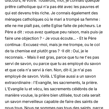
discours, le vôtre. Toutefois, moi, je connais quelque
prêtre catholique qui n'a pas été avec les pauvres et
qui est devenu très riche. Je connais également des
ménages catholiques où le mari a trompé sa femme :
elle ne me plaît pas, cette Eglise faite de pécheurs. Le
Père a dit : vous avez quelque peu raison, mais puis-je
faire une objection ? - Je vous écoute... - Et le Père
continua : Excusez-moi, mais je me trompe, ou le col
de ta chemise est plutôt gras ? -Il dit : Oui, je le
reconnais. - Mais il est gras, parce que tu ne t'es pas
servi de savon, ou parce que tu as employé du savon
et que cela n'a servi à rien. Non, dit-il, je n'ai pas
employé de savon. Voilà. L'Eglise aussi a un savon
extraordinaire : l'Evangile, les sacrements, la prière.
L'Evangile lu et vécu, les sacrements célébrés de la
manière voulue, la prière bien utilisée, tout cela serait
un savon merveilleux capable de faire des saints de
nous tous. Nous ne sommes pas tous des saints, parce