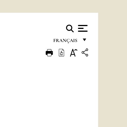
FRANÇAIS
FRANÇAIS
ENGLISH
ITALIANO
PORTUGUÊS
ESPAÑOL
DEUTSCH
POLSKI