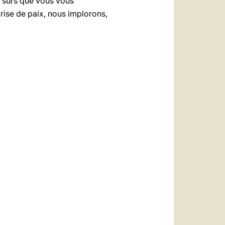
s sûrs que vous vous
prise de paix, nous implorons,