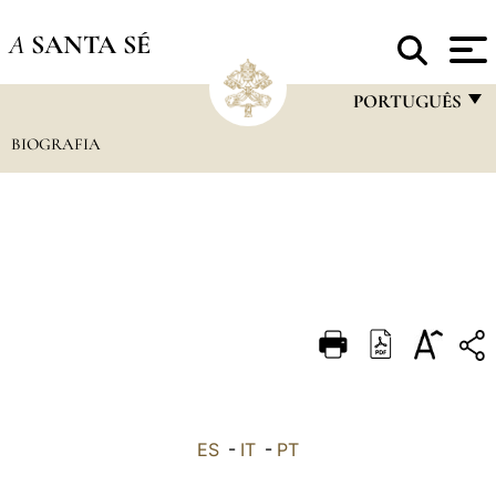
A
SANTA SÉ
PORTUGUÊS
BIOGRAFIA
FRANÇAIS
ENGLISH
ITALIANO
PORTUGUÊS
ESPAÑOL
DEUTSCH
POLSKI
العربيّة
ES
-
IT
-
PT
中文