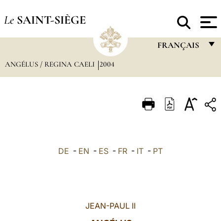
Le
SAINT-SIÈGE
FRANÇAIS
ANGÉLUS / REGINA CAELI
2004
FRANÇAIS
ENGLISH
ITALIANO
PORTUGUÊS
ESPAÑOL
DE
-
EN
-
ES
-
FR
-
IT
-
PT
DEUTSCH
POLSKI
العربيّة
JEAN-PAUL II
中文