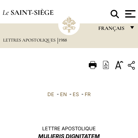
Le
SAINT-SIÈGE
FRANÇAIS
LETTRES APOSTOLIQUES
1988
FRANÇAIS
ENGLISH
ITALIANO
PORTUGUÊS
ESPAÑOL
DE
-
EN
-
ES
-
FR
DEUTSCH
POLSKI
العربيّة
LETTRE APOSTOLIQUE
MULIERIS DIGNITATEM
中文