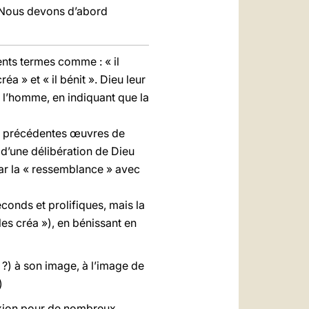
. Nous devons d’abord
rents termes comme : « il
 créa » et « il bénit ». Dieu leur
 l’homme, en indiquant que la
es précédentes œuvres de
 d’une délibération de Dieu
par la « ressemblance » avec
éconds et prolifiques, mais la
s créa »), en bénissant en
 » ?) à son image, à l’image de
)
lexion pour de nombreux