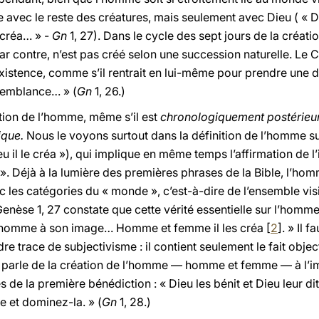
 avec le reste des créatures, mais seulement avec Dieu ( « 
e créa… » -
Gn
1, 27). Dans le cycle des sept jours de la créat
ar contre, n’est pas créé selon une succession naturelle. Le 
existence, comme s’il rentrait en lui-même pour prendre une 
semblance… » (
Gn
1, 26.)
tion de l’homme, même s’il est
chronologiquement postérieur, 
ique.
Nous le voyons surtout dans la définition de l’homme su
u il le créa »), qui implique en même temps l’affirmation de l
. Déjà à la lumière des premières phrases de la Bible, l’ho
c les catégories du « monde », c’est-à-dire de l’ensemble vi
Genèse 1, 27 constate que cette vérité essentielle sur l’homm
 l’homme à son image… Homme et femme il les créa [
2
]. » Il 
re trace de subjectivisme : il contient seulement le fait objectif 
’il parle de la création de l’homme — homme et femme — à l’i
es de la première bénédiction : « Dieu les bénit et Dieu leur d
re et dominez-la. » (
Gn
1, 28.)