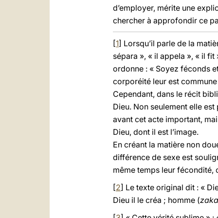
d’employer, mérite une expli
chercher à approfondir ce pa
[
1
] Lorsqu’il parle de la mati
sépara », « il appela », « il fit
ordonne : « Soyez féconds et
corporéité leur est commune 
Cependant, dans le récit bib
Dieu. Non seulement elle est 
avant cet acte important, mai
Dieu, dont il est l’image.
En créant la matière non doué
différence de sexe est souli
même temps leur fécondité, c’
[
2
] Le texte original dit : « 
Dieu il le créa ; homme (
zaka
[
3
] « Cette vérité sublime » : 