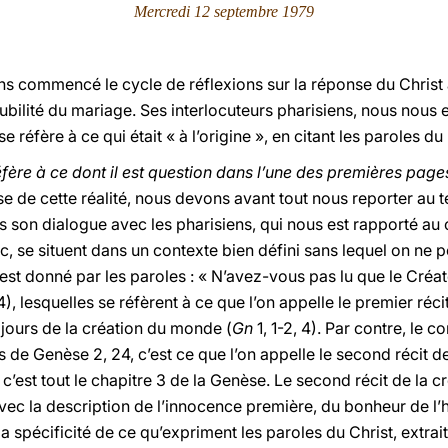
Mercredi 12 septembre 1979
ns commencé le cycle de réflexions sur la réponse du Christ à
solubilité du mariage. Ses interlocuteurs pharisiens, nous nous
 se réfère à ce qui était « à l’origine », en citant les paroles d
réfère à ce dont il est question dans l’une des premières page
e de cette réalité, nous devons avant tout nous reporter au te
 son dialogue avec les pharisiens, qui nous est rapporté au 
rc, se situent dans un contexte bien défini sans lequel on ne p
est donné par les paroles : « N’avez-vous pas lu que le Créateu
 4), lesquelles se réfèrent à ce que l’on appelle le premier réc
 jours de la création du monde (
Gn
1, 1-2, 4). Par contre, le 
es de Genèse 2, 24, c’est ce que l’on appelle le second récit d
, c’est tout le chapitre 3 de la Genèse. Le second récit de la
avec la description de l’innocence première, du bonheur de l
a spécificité de ce qu’expriment les paroles du Christ, extra