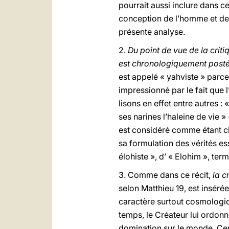
pourrait aussi inclure dans c
conception de l’homme et de 
présente analyse.
2.
Du point de vue de la criti
est chronologiquement posté
est appelé « yahviste » parce 
impressionné par le fait que
lisons en effet entre autres 
ses narines l’haleine de vie »
est considéré comme étant ch
sa formulation des vérités es
élohiste », d’ « Elohim », ter
3. Comme dans ce récit,
la c
selon Matthieu 19, est inséré
caractère surtout cosmologiq
temps, le Créateur lui ordonne
domination sur le monde. Cepe