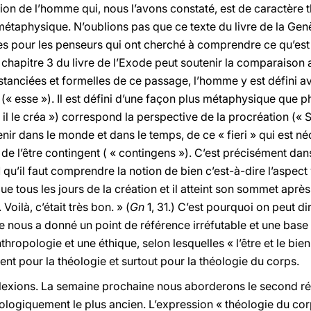
ation de l’homme qui, nous l’avons constaté, est de caractère 
taphysique. N’oublions pas que ce texte du livre de la Gen
es pour les penseurs qui ont cherché à comprendre ce qu’est l’
e chapitre 3 du livre de l’Exode peut soutenir la comparaison 
stanciées et formelles de ce passage, l’homme y est défini a
e (« esse »). Il est défini d’une façon plus métaphysique que 
u il le créa ») correspond la perspective de la procréation (« 
nir dans le monde et dans le temps, de ce « fieri » qui est néc
 de l’être contingent ( « contingens »). C’est précisément d
 qu’il faut comprendre la notion de bien c’est-à-dire l’aspect 
ue tous les jours de la création et il atteint son sommet après
. Voilà, c’était très bon. » (
Gn
1, 31.) C’est pourquoi on peut di
e nous a donné un point de référence irréfutable et une base
ropologie et une éthique, selon lesquelles « l’être et le bien
t pour la théologie et surtout pour la théologie du corps.
flexions. La semaine prochaine nous aborderons le second récit
nologiquement le plus ancien. L’expression « théologie du co