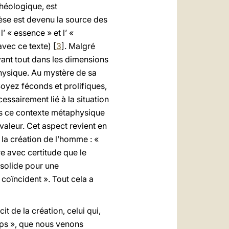
théologique, est
èse est devenu la source des
 « essence » et l’ «
avec ce texte) [
3
]. Malgré
vant tout dans les dimensions
physique. Au mystère de sa
Soyez féconds et prolifiques,
essairement lié à la situation
ans ce contexte métaphysique
valeur. Cet aspect revient en
 la création de l’homme : «
re avec certitude que le
 solide pour une
 coïncident ». Tout cela a
 de la création, celui qui,
rps », que nous venons