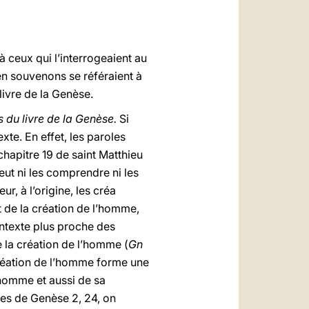
العربيّة
中文
 ceux qui l’interrogeaient au
LATINE
 en souvenons se référaient à
u livre de la Genèse.
s du livre de la Genèse.
Si
xte. En effet, les paroles
chapitre 19 de saint Matthieu
eut ni les comprendre ni les
r, à l’origine, les créa
it de la création de l’homme,
contexte plus proche des
e la création de l’homme (
Gn
 création de l’homme forme une
’homme et aussi de sa
ites de Genèse 2, 24, on