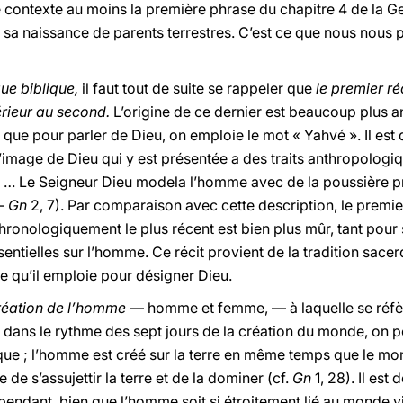
e contexte au moins la première phrase du chapitre 4 de la Gen
sa naissance de parents terrestres. C’est ce que nous nous 
que biblique,
il faut tout de suite se rappeler que
le premier ré
rieur au second.
L’origine de ce dernier est beaucoup plus a
que pour parler de Dieu, on emploie le mot « Yahvé ». Il est d
 l’image de Dieu qui y est présentée a des traits anthropolog
: « … Le Seigneur Dieu modela l’homme avec de la poussière pri
 -
Gn
2, 7). Par comparaison avec cette description, le premier 
ronologiquement le plus récent est bien plus mûr, tant pou
sentielles sur l’homme. Ce récit provient de la tradition sac
me qu’il emploie pour désigner Dieu.
réation de l’homme
— homme et femme, — à laquelle se réfè
e dans le rythme des sept jours de la création du monde, on pou
ue ; l’homme est créé sur la terre en même temps que le mo
 de s’assujettir la terre et de la dominer (cf.
Gn
1, 28). Il est
ndant, bien que l’homme soit si étroitement lié au monde visi