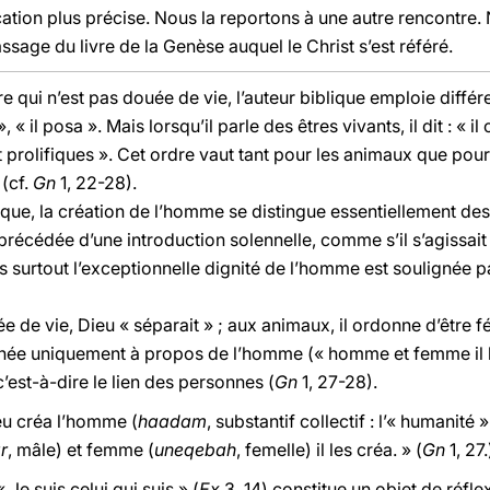
cation plus précise. Nous la reportons à une autre rencontre
ssage du livre de la Genèse auquel le Christ s’est référé.
ère qui n’est pas douée de vie, l’auteur biblique emploie diffé
 », « il posa ». Mais lorsqu’il parle des êtres vivants, il dit : « il
 prolifiques ». Cet ordre vaut tant pour les animaux que pour
(cf.
Gn
1, 22-28).
lique, la création de l’homme se distingue essentiellement d
précédée d’une introduction solennelle, comme s’il s’agissait
s surtout l’exceptionnelle dignité de l’homme est soulignée 
e de vie, Dieu « séparait » ; aux animaux, il ordonne d’être f
gnée uniquement à propos de l’homme (« homme et femme il le
est-à-dire le lien des personnes (
Gn
1, 27-28).
Dieu créa l’homme (
haadam
, substantif collectif : l’« humanité
r
, mâle) et femme (
uneqebah
, femelle) il les créa. » (
Gn
1, 27.
« Je suis celui qui suis » (
Ex
3, 14) constitue un objet de réf