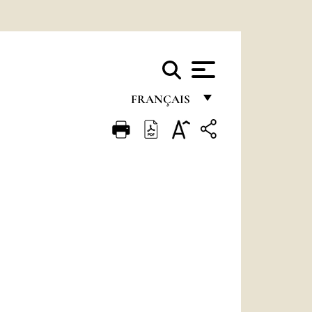
FRANÇAIS
FRANÇAIS
ENGLISH
ITALIANO
PORTUGUÊS
ESPAÑOL
DEUTSCH
POLSKI