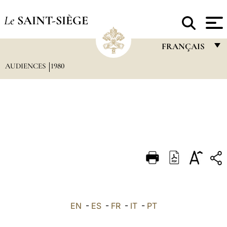
Le
SAINT-SIÈGE
FRANÇAIS
AUDIENCES
1980
FRANÇAIS
ENGLISH
ITALIANO
PORTUGUÊS
ESPAÑOL
DEUTSCH
POLSKI
العربيّة
EN
-
ES
-
FR
-
IT
-
PT
中文