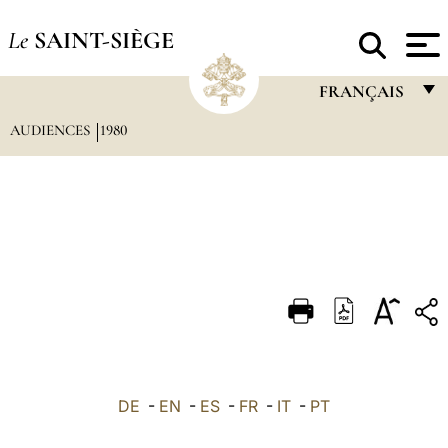
Le
SAINT-SIÈGE
FRANÇAIS
AUDIENCES
1980
FRANÇAIS
ENGLISH
ITALIANO
PORTUGUÊS
ESPAÑOL
DEUTSCH
POLSKI
العربيّة
DE
-
EN
-
ES
-
FR
-
IT
-
PT
中文