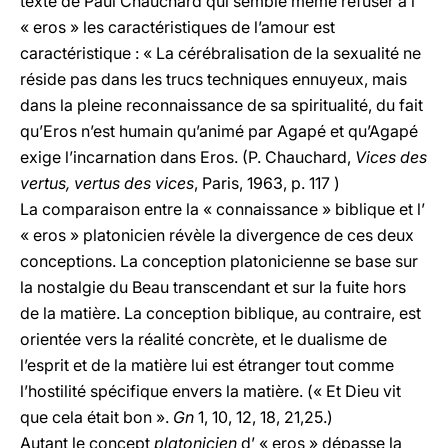
texte de Paul Chauchard qui semble même refuser à l’
« eros » les caractéristiques de l’amour est
caractéristique : « La cérébralisation de la sexualité ne
réside pas dans les trucs techniques ennuyeux, mais
dans la pleine reconnaissance de sa spiritualité, du fait
qu’Eros n’est humain qu’animé par Agapé et qu’Agapé
exige l’incarnation dans Eros. (P. Chauchard,
Vices des
vertus, vertus des vices
, Paris, 1963, p. 117 )
La comparaison entre la « connaissance » biblique et l’
« eros » platonicien révèle la divergence de ces deux
conceptions. La conception platonicienne se base sur
la nostalgie du Beau transcendant et sur la fuite hors
de la matière. La conception biblique, au contraire, est
orientée vers la réalité concrète, et le dualisme de
l’esprit et de la matière lui est étranger tout comme
l’hostilité spécifique envers la matière. (« Et Dieu vit
que cela était bon ».
Gn
1, 10, 12, 18, 21,25.)
Autant le concept
platonicien
d’ « eros » dépasse la