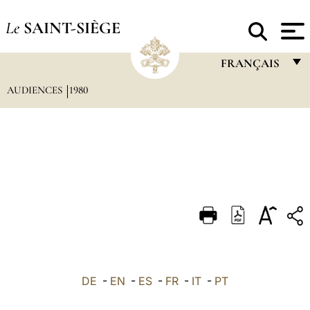
Le
SAINT-SIÈGE
FRANÇAIS
AUDIENCES
1980
FRANÇAIS
ENGLISH
ITALIANO
PORTUGUÊS
ESPAÑOL
DEUTSCH
POLSKI
العربيّة
DE
-
EN
-
ES
-
FR
-
IT
-
PT
中文