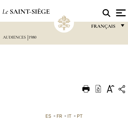
Le
SAINT-SIÈGE
FRANÇAIS
AUDIENCES
1980
FRANÇAIS
ENGLISH
ITALIANO
PORTUGUÊS
ESPAÑOL
DEUTSCH
POLSKI
العربيّة
ES
-
FR
-
IT
-
PT
中文