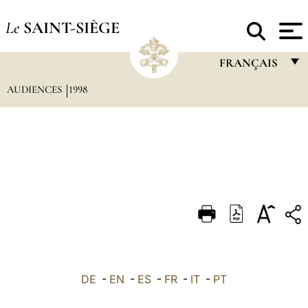
Le
SAINT-SIÈGE
FRANÇAIS
AUDIENCES
1998
FRANÇAIS
ENGLISH
ITALIANO
PORTUGUÊS
ESPAÑOL
DEUTSCH
POLSKI
العربيّة
DE
-
EN
-
ES
-
FR
-
IT
-
PT
中文