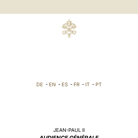
DE
-
EN
-
ES
-
FR
-
IT
-
PT
JEAN-PAUL II
AUDIENCE GÉNÉRALE