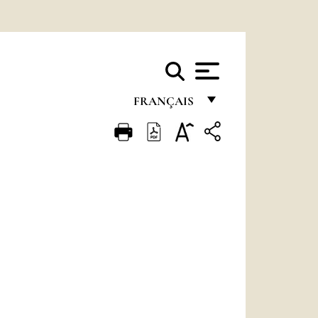
FRANÇAIS
FRANÇAIS
ENGLISH
ITALIANO
PORTUGUÊS
ESPAÑOL
DEUTSCH
POLSKI