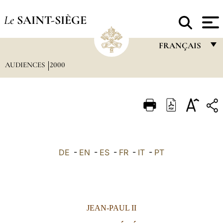
Le
SAINT-SIÈGE
FRANÇAIS
AUDIENCES
2000
FRANÇAIS
ENGLISH
ITALIANO
PORTUGUÊS
ESPAÑOL
DE
-
EN
-
ES
-
FR
-
IT
-
PT
DEUTSCH
POLSKI
العربيّة
JEAN-PAUL II
中文