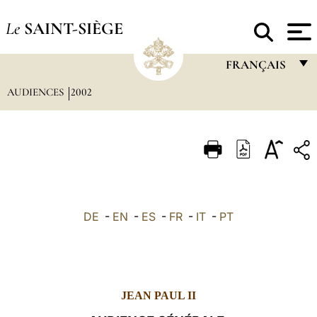
Le
SAINT-SIÈGE
FRANÇAIS
AUDIENCES
2002
FRANÇAIS
ENGLISH
ITALIANO
PORTUGUÊS
ESPAÑOL
DE
-
EN
-
ES
-
FR
-
IT
-
PT
DEUTSCH
POLSKI
العربيّة
JEAN PAUL II
中文