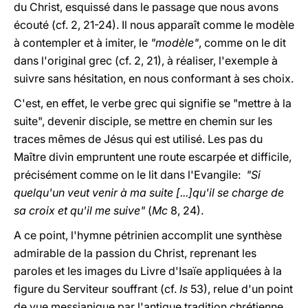
du Christ, esquissé dans le passage que nous avons
écouté (cf. 2, 21-24). Il nous apparaît comme le modèle
à contempler et à imiter, le
"modèle"
, comme on le dit
dans l'original grec (cf. 2, 21), à réaliser, l'exemple à
suivre sans hésitation, en nous conformant à ses choix.
C'est, en effet, le verbe grec qui signifie se "mettre à la
suite", devenir disciple, se mettre en chemin sur les
traces mêmes de Jésus qui est utilisé. Les pas du
Maître divin empruntent une route escarpée et difficile,
précisément comme on le lit dans l'Evangile:
"Si
quelqu'un veut venir à ma suite [...]qu'il se charge de
sa croix et qu'il me suive"
(
Mc
8, 24).
A ce point, l'hymne pétrinien accomplit une synthèse
admirable de la passion du Christ, reprenant les
paroles et les images du Livre d'Isaïe appliquées à la
figure du Serviteur souffrant (cf.
Is
53), relue d'un point
de vue messianique par l'antique tradition chrétienne.