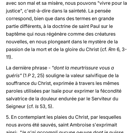
avec son mal et sa misère, nous pouvons "vivre pour la
justice", c'est-à-dire dans la sainteté. La pensée
correspond, bien que dans des termes en grande
partie différents, à la doctrine de saint Paul sur le
baptême qui nous régénère comme des créatures
nouvelles, en nous plongeant dans le mystère de la
passion de la mort et de la gloire du Christ (cf.
Rm
6, 3-
11).
La dernière phrase -
"dont la meurtrissure vous a
guéris"
(1
P
2, 25) souligne la valeur salvifique de la
souffrance du Christ, exprimée à travers les mêmes
paroles utilisées par Isaïe pour exprimer la fécondité
salvatrice de la douleur endurée par le Serviteur du
Seigneur (cf.
Is
53, 5).
5. En contemplant les plaies du Christ, par lesquelles
nous avons été sauvés, saint Ambroise s'exprimait
ainsi:
"Je n'ai accompli aucune oeuvre dont je puisse