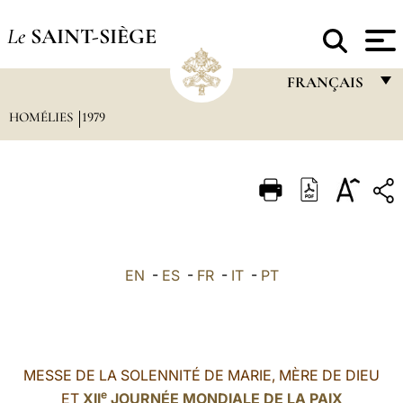
Le
SAINT-SIÈGE
FRANÇAIS
HOMÉLIES
1979
FRANÇAIS
ENGLISH
ITALIANO
PORTUGUÊS
ESPAÑOL
EN
-
ES
-
FR
-
IT
-
PT
DEUTSCH
POLSKI
العربيّة
MESSE DE LA SOLENNITÉ DE MARIE, MÈRE DE DIEU
e
ET
XII
JOURNÉE MONDIALE DE LA PAIX
中文