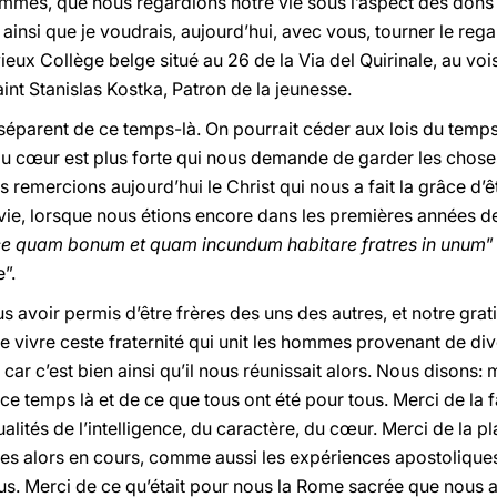
mmes, que nous regardions notre vie sous l’aspect des dons 
ainsi que je voudrais, aujourd’hui, avec vous, tourner le reg
ieux Collège belge situé au 26 de la Via del Quirinale, au vois
nt Stanislas Kostka, Patron de la jeunesse.
séparent de ce temps-là. On pourrait céder aux lois du temps
x du cœur est plus forte qui nous demande de garder les chose
 remercions aujourd’hui le Christ qui nous a fait la grâce d’
vie, lorsque nous étions encore dans les premières années 
e quam bonum et quam incundum habitare fratres in unum
”
”.
avoir permis d’être frères des uns des autres, et notre grat
de vivre ceste fraternité qui unit les hommes provenant de div
 car c’est bien ainsi qu’il nous réunissait alors. Nous disons
 ce temps là et de ce que tous ont été pour tous. Merci de la
alités de l’intelligence, du caractère, du cœur. Merci de la p
es alors en cours, comme aussi les expériences apostoliques
nous. Merci de ce qu’était pour nous la Rome sacrée que nous 