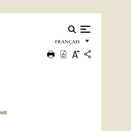
FRANÇAIS
FRANÇAIS
ENGLISH
ITALIANO
PORTUGUÊS
ESPAÑOL
DEUTSCH
OME
POLSKI