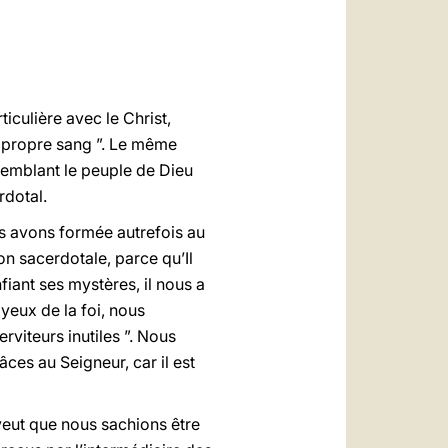
العربيّة
中文
LATINE
ulière avec le Christ,
on propre sang ”. Le même
assemblant le peuple de Dieu
rdotal.
s avons formée autrefois au
n sacerdotale, parce qu’Il
fiant ses mystères, il nous a
yeux de la foi, nous
viteurs inutiles ”. Nous
ces au Seigneur, car il est
veut que nous sachions être