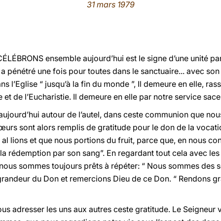
31 mars 1979
BRONS ensemble aujourd’hui est le signe d’une unité partic
 “ a pénétré une fois pour toutes dans le sanctuaire... avec s
ns l’Eglise “ jusqu’à la fin du monde ”, Il demeure en elle, r
e et de l’Eucharistie. Il demeure en elle par notre service sace
aujourd’hui autour de l’autel, dans ceste communion que nou
urs sont alors remplis de gratitude pour le don de la vocatio
al lions et que nous portions du fruit, parce que, en nous con
a rédemption par son sang”. En regardant tout cela avec les 
 nous sommes toujours prêts à répéter: “ Nous sommes des ser
 grandeur du Don et remercions Dieu de ce Don. “ Rendons grâ
us adresser les uns aux autres ceste gratitude. Le Seigneur 