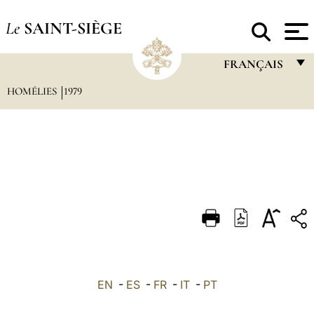
Le
SAINT-SIÈGE
FRANÇAIS
HOMÉLIES
1979
FRANÇAIS
ENGLISH
ITALIANO
PORTUGUÊS
ESPAÑOL
DEUTSCH
POLSKI
العربيّة
EN
-
ES
-
FR
-
IT
-
PT
中文