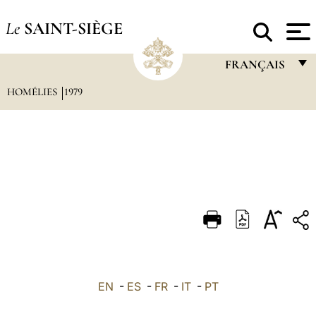
Le
SAINT-SIÈGE
FRANÇAIS
HOMÉLIES
1979
FRANÇAIS
ENGLISH
ITALIANO
PORTUGUÊS
ESPAÑOL
DEUTSCH
POLSKI
العربيّة
EN
-
ES
-
FR
-
IT
-
PT
中文