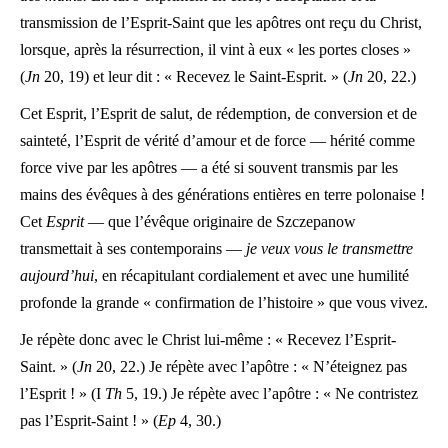
transmission de l’Esprit-Saint que les apôtres ont reçu du Christ,
lorsque, après la résurrection, il vint à eux « les portes closes »
(
Jn
20, 19) et leur dit : « Recevez le Saint-Esprit. » (
Jn
20, 22.)
Cet Esprit, l’Esprit de salut, de rédemption, de conversion et de
sainteté, l’Esprit de vérité d’amour et de force — hérité comme
force vive par les apôtres — a été si souvent transmis par les
mains des évêques à des générations entières en terre polonaise !
Cet
Esprit
— que l’évêque originaire de Szczepanow
transmettait à ses contemporains —
je veux vous le transmettre
aujourd’hui
, en récapitulant cordialement et avec une humilité
profonde la grande « confirmation de l’histoire » que vous vivez.
Je répète donc avec le Christ lui-même : « Recevez l’Esprit-
Saint. » (
Jn
20, 22.) Je répète avec l’apôtre : « N’éteignez pas
l’Esprit ! » (I
Th
5, 19.) Je répète avec l’apôtre : « Ne contristez
pas l’Esprit-Saint ! » (
Ep
4, 30.)