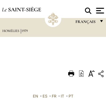
Le
SAINT-SIÈGE
FRANÇAIS
HOMÉLIES
1979
FRANÇAIS
ENGLISH
ITALIANO
PORTUGUÊS
ESPAÑOL
DEUTSCH
POLSKI
العربيّة
EN
-
ES
-
FR
-
IT
-
PT
中文