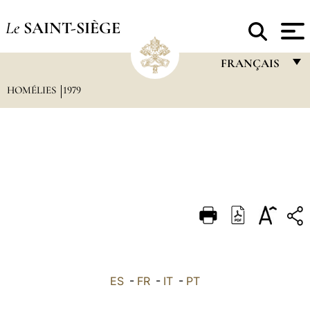
Le
SAINT-SIÈGE
FRANÇAIS
HOMÉLIES
1979
FRANÇAIS
ENGLISH
ITALIANO
PORTUGUÊS
ESPAÑOL
DEUTSCH
POLSKI
العربيّة
ES
-
FR
-
IT
-
PT
中文