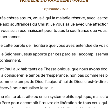
HOMÉLIE DU PAPE JEAN-PAUL II
3 septembre 1979
très chères sœurs, vous à qui la maladie réserve, avec les tr
e aux souffrances du Christ. Je vous salue avec une affection
je vous suis reconnaissant pour toutes la souffrance que vous 
e personnes.
ie cette parole de l'Ecriture que vous avez entendue de vos or
le Seigneur Jésus apporte par ces paroles l'accomplissement 
 contiennent.
nt Paul aux habitants de Thessalonique, que nous avons écou
se à considérer le temps de 1'espérance, non pas comme les pa
 comme le temps de Dieu, l'aujourd'hui de Dieu, c'est-à-dire
éservé pour actualiser le salut.
ne réalité abstraite ou en un système philosophique, mais c'e
 Père pour accomplir l'œuvre de libération de tous ceux qui 