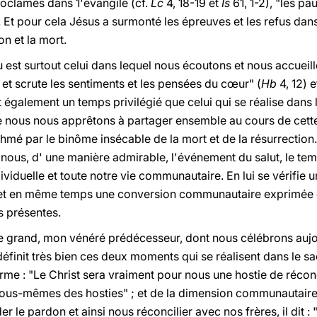
roclamés dans 1'évangile (cf.
Lc
4, 18-19 et
Is
61, 1-2), "les pa
. Et pour cela Jésus a surmonté les épreuves et les refus dans
ion et la mort.
u est surtout celui dans lequel nous écoutons et nous accueill
et scrute les sentiments et les pensées du cœur" (
Hb
4, 12) 
t également un temps privilégié que celui qui se réalise dans 
ue nous nous apprêtons à partager ensemble au cours de cett
thmé par le binôme insécable de la mort et de la résurrection.
 nous, d' une manière admirable, l'événement du salut, le tem
dividuelle et toute notre vie communautaire. En lui se vérifie
me et en même temps une conversion communautaire exprimée
s présentes.
le grand, mon vénéré prédécesseur, dont nous célébrons aujo
éfinit très bien ces deux moments qui se réalisent dans le sac
irme : "Le Christ sera vraiment pour nous une hostie de réconc
nous-mêmes des hosties" ; et de la dimension communautaire
 le pardon et ainsi nous réconcilier avec nos frères, il dit : 