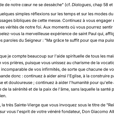
rde de notre cœur ne se dessèche" (cf.
Dialogues
, chap 58 et
quelques simples réflexions sur les temps et sur les modes du s
passages bibliques de cette messe. Continuez à vous engager 
es vérités de notre foi. Aux moments où vous pourrez sentir 
lez-vous la merveilleuse expérience de saint Paul qui, affli
es paroles du Seigneur : "Ma grâce te suffit pour que ma pui
que je compte beaucoup sur l'aide spirituelle de tous les ma
n vos prières, puisque vous unissez au charisme de la vocati
e incomparable de vos infirmités, de sorte que chacune de vou
ande donc : continuez à aider ainsi l'Eglise, à la construire p
 et douloureuse ; continuez à aider l'humanité pour qu'elle 
 de la sérénité et de la paix de l'âme, sans laquelle la santé 
ien.
la très Sainte-Vierge que vous invoquez sous le titre de "Re
 sur vous l'esprit de votre vénéré fondateur, Don Giacomo Al