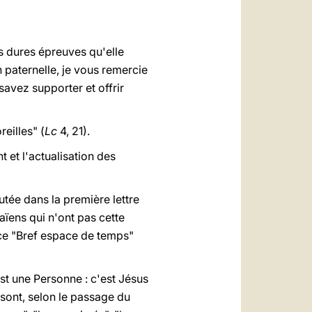
العربيّة
中文
ès dures épreuves qu'elle
LATINE
 paternelle, je vous remercie
savez supporter et offrir
eilles" (
Lc
4, 21).
et l'actualisation des
tée dans la première lettre
ïens qui n'ont pas cette
 ce "Bref espace de temps"
st une Personne : c'est Jésus
sont, selon le passage du