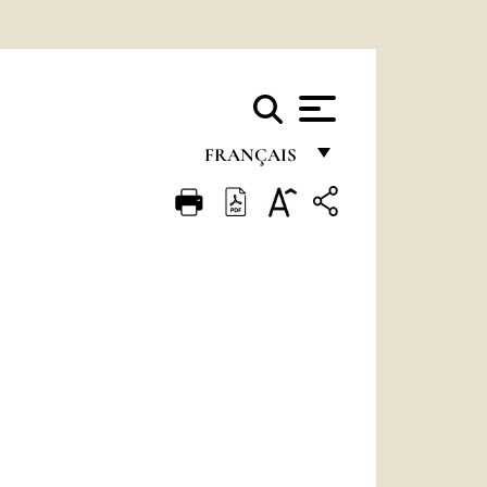
FRANÇAIS
FRANÇAIS
ENGLISH
ITALIANO
PORTUGUÊS
ESPAÑOL
DEUTSCH
POLSKI