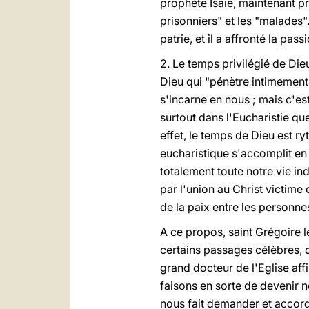
prophète Isaïe, maintenant p
prisonniers" et les "malades"
patrie, et il a affronté la pass
2. Le temps privilégié de Die
Dieu qui "pénètre intimement 
s'incarne en nous ; mais c'es
surtout dans l'Eucharistie q
effet, le temps de Dieu est ry
eucharistique s'accomplit en
totalement toute notre vie in
par l'union au Christ victi
de la paix entre les personne
A ce propos, saint Grégoire 
certains passages célèbres, d
grand docteur de l'Eglise aff
faisons en sorte de devenir 
nous fait demander et accorder