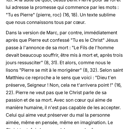
lui adresse la promesse qui commence par les mots :
"Tu es Pierre" (pierre, roc) (16, 18). Un texte sublime
que nous connaissons tous par c
œ
ur.
Dans la version de Marc, par contre, immédiatement
après que Pierre eut confessé "Tu es le Christ" Jésus
passe à l'annonce de sa mort : "Le Fils de l'homme
devait beaucoup souffrir, être mis à mort et, après trois
jours ressusciter" (8, 31). Et alors, comme nous le
lisons "Pierre se mit à le morigéner" (8, 32). Selon saint
Matthieu ce reproche a le sens que voici : "Dieu t'en
préserve, Seigneur ! Non, cela ne t'arrivera point !" (16,
22). Pierre
ne veut pas
que le Christ parle de sa
passion et de sa mort. Avec son c
œ
ur qui aime de
manière humaine, il n'est pas capable de les accepter.
Celui qui aime veut préserver du mal la personne
aimée, même en pensée, même en imagination. Le