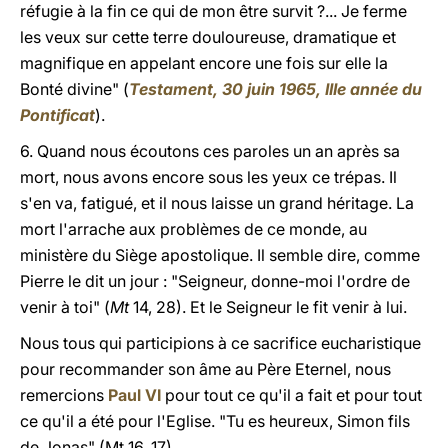
réfugie à la fin ce qui de mon être survit ?... Je ferme
les veux sur cette terre douloureuse, dramatique et
magnifique en appelant encore une fois sur elle la
Bonté divine"
(
Testament, 30 juin 1965, IIIe année du
Pontificat
).
6. Quand nous écoutons ces paroles un an après sa
mort, nous avons encore sous les yeux ce trépas. Il
s'en va, fatigué, et il nous laisse un grand héritage. La
mort l'arrache aux problèmes de ce monde, au
ministère du Siège apostolique. Il semble dire, comme
Pierre le dit un jour : "Seigneur, donne-moi l'ordre de
venir à toi" (
Mt
14, 28). Et le Seigneur le fit venir à lui.
Nous tous qui participions à ce sacrifice eucharistique
pour recommander son âme au Père Eternel, nous
remercions
Paul VI
pour tout ce qu'il a fait et pour tout
ce qu'il a été pour l'Eglise. "Tu es heureux, Simon fils
de Jonas" (Mt 16, 17).