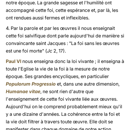
notre époque.
La grande sagesse et l'humilité ont
accompagné cette foi, cette espérance et, par là, les
ont rendues aussi fermes et inflexibles.
4. Par la parole et par les
œ
uvres il nous enseignait
cette foi salvifique dont parle aujourd'hui de manière si
convaincante saint Jacques : "La foi sans les
œ
uvres
est une foi morte" (
Jc
2, 17).
Paul VI
nous enseigna donc la
loi
vivante ; il enseigna à
toute l'Eglise la vie de la foi à la mesure de notre
époque. Ses grandes encycliques, en particulier
Populorum Progressio
et, dans une autre dimension,
Humanae vitae
, ne sont rien d'autre que
l'enseignement de cette foi vivante liée aux
œ
uvres.
Aujourd'hui on le comprend probablement mieux qu'il
y a une dizaine d'années. La cohérence entre la foi et
la vie doit filtrer à travers toute
œ
uvre. Elle doit se
manifester dans chaque domaine de notre action.