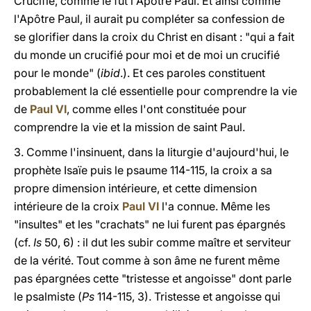
Crucifié, comme le fut l'Apôtre Paul.
Et ainsi comme
l'Apôtre Paul, il aurait pu compléter sa confession de
se glorifier dans la croix du Christ en disant : "qui a fait
du monde un crucifié pour moi et de moi un crucifié
pour le monde" (
ibid
.).
Et ces paroles constituent
probablement la clé essentielle pour comprendre la vie
de
Paul VI
, comme elles l'ont constituée pour
comprendre la vie et la mission de saint Paul.
3. Comme l'insinuent, dans la liturgie d'aujourd'hui, le
prophète Isaïe puis le psaume 114-115, la croix a sa
propre dimension intérieure, et cette dimension
intérieure de la croix
Paul VI
l'a connue. Même les
"insultes" et les "crachats" ne lui furent pas épargnés
(cf.
Is
50, 6) : il dut les subir comme maître et serviteur
de la vérité. Tout comme à son âme ne furent même
pas épargnées cette "tristesse et angoisse" dont parle
le psalmiste (
Ps
114-115, 3). Tristesse et angoisse qui