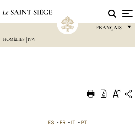
Le
SAINT-SIÈGE
FRANÇAIS
HOMÉLIES
1979
FRANÇAIS
ENGLISH
ITALIANO
PORTUGUÊS
ESPAÑOL
DEUTSCH
POLSKI
العربيّة
ES
-
FR
-
IT
-
PT
中文