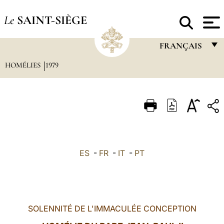
Le
SAINT-SIÈGE
FRANÇAIS
HOMÉLIES
1979
FRANÇAIS
ENGLISH
ITALIANO
PORTUGUÊS
ESPAÑOL
ES
-
FR
-
IT
-
PT
DEUTSCH
POLSKI
العربيّة
SOLENNITÉ DE L'IMMACULÉE CONCEPTION
中文