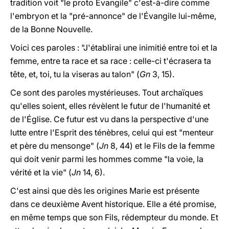
tradition voit "le proto Évangile" c'est-à-dire comme
l'embryon et la "pré-annonce" de l'Évangile lui-même,
de la Bonne Nouvelle.
Voici ces paroles : "J'établirai une inimitié entre toi et la
femme, entre ta race et sa race : celle-ci t'écrasera ta
tête, et, toi, tu la viseras au talon" (
Gn
3, 15).
Ce sont des paroles mystérieuses. Tout archaïques
qu'elles soient, elles révèlent le futur de l'humanité et
de l'Église. Ce futur est vu dans
la perspective d'une
lutte entre l'Esprit des ténèbres,
celui qui est "menteur
et père du mensonge" (
Jn
8, 44) et
le Fils de la femme
qui doit venir parmi les hommes comme "la voie, la
vérité et la vie" (
Jn
14, 6).
C'est ainsi que dès les origines Marie est présente
dans ce deuxième Avent historique. Elle a été promise,
en même temps que son Fils, rédempteur du monde. Et