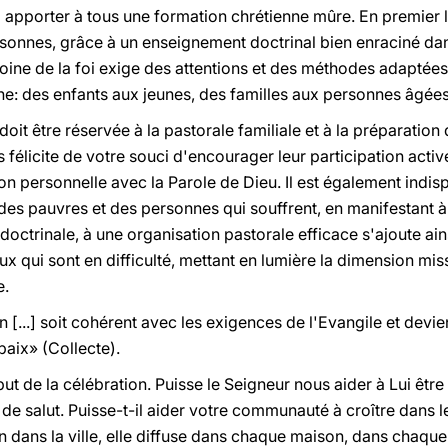
à apporter à tous une formation chrétienne mûre. En premier l
sonnes, grâce à un enseignement doctrinal bien enraciné dans 
moine de la foi exige des attentions et des méthodes adaptée
ne: des enfants aux jeunes, des familles aux personnes âgées
doit être réservée à la pastorale familiale et à la préparation
félicite de votre souci d'encourager leur participation active
ion personnelle avec la Parole de Dieu. Il est également indi
 des pauvres et des personnes qui souffrent, en manifestant 
 doctrinale, à une organisation pastorale efficace s'ajoute a
eux qui sont en difficulté, mettant en lumière la dimension mis
e.
en [...] soit cohérent avec les exigences de l'Evangile et d
paix» (Collecte).
but de la célébration. Puisse le Seigneur nous aider à Lui êtr
 salut. Puisse-t-il aider votre communauté à croître dans le
 dans la ville, elle diffuse dans chaque maison, dans chaque l