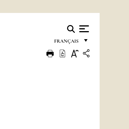
FRANÇAIS
FRANÇAIS
ENGLISH
ITALIANO
PORTUGUÊS
ESPAÑOL
DEUTSCH
POLSKI