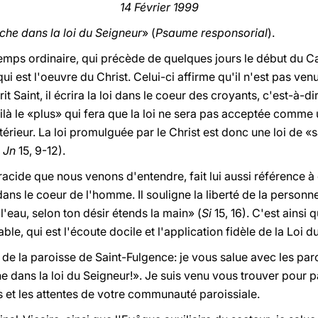
14 Février 1999
che dans la loi du Seigneur
» (
Psaume responsorial
).
mps ordinaire, qui précède de quelques jours le début du Car
i est l'oeuvre du Christ. Celui-ci affirme qu'il n'est pas venu 
t Saint, il écrira la loi dans le coeur des croyants, c'est-à-di
ilà le «plus» qui fera que la loi ne sera pas acceptée comm
rieur. La loi promulguée par le Christ est donc une loi de «s
.
Jn
15, 9-12).
iracide que nous venons d'entendre, fait lui aussi référence à
dans le coeur de l'homme. Il souligne la liberté de la personn
t l'eau, selon ton désir étends la main» (
Si
15, 16). C'est ainsi 
ble, qui est l'écoute docile et l'application fidèle de la Loi d
 de la paroisse de Saint-Fulgence: je vous salue avec les parol
 dans la loi du Seigneur!». Je suis venu vous trouver pour par
et les attentes de votre communauté paroissiale.