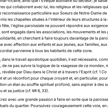
inal-Vicaire, ainsi que l'Evêque auxiliaire du secteur; je salu
res qui collaborent avec lui, les religieux et les religieuses qu
e reconnaissance particulière aux Soeurs de Notre-Dame de l
is les chapelles situées à l'intérieur de leurs structures à la
de fête, l'église paroissiale ne pouvant répondre aux exigenc
rs, sont engagés dans les associations, les mouvements et les
lidarité, en cherchant à faire toujours davantage de la paro
se avec affection aux enfants et aux jeunes, aux familles, a
cordial parvienne à tous les habitants de cette zone.
, dans le travail apostolique quotidien, il est nécessaire, co
, de ne pas suivre la logique de la «sagesse de ce monde», m
révélée par Dieu dans le Christ et à travers l'Esprit (cf. 1
Co
et un réconfort pour chaque croyant et, en particulier, pour
tion un élan au souffle spirituel profond, sans aspirer à des
et sa justice (cf.
Mt
6, 33).
rez avec une grande passion à faire en sorte que la paroiss
tuels du quartier. Poursuivez courageusement cette voie, en p