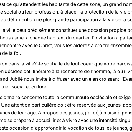
est ce qu'attendent les habitants de cette zone, un grand nom
le social ou leur profession, à placer la protection de la vie p
 au détriment d'une plus grande participation à la vie de la
la ville peut précisément constituer une occasion propice po
housiasme, à chaque habitant du quartier, l'invitation à part
a rencontre avec le Christ, vous les aiderez à croître ensembl
de la foi.
ion dans la ville? Je souhaite de tout coeur que votre paroiss
décidée cet itinéraire à la recherche de l'homme, là où il vit 
nd Jubilé nous invite à diffuser avec un élan croissant l'Evan
uel, social et culturel.
issionnaire concerne toute la communauté ecclésiale et exi
Une attention particulière doit être réservée aux jeunes, appe
unes de leur âge. A propos des jeunes, j'ai déjà plaisir à pe
e se prépare à accueillir et à vivre avec une intensité singu
aste occasion d'approfondir la vocation de tous les jeunes, ga