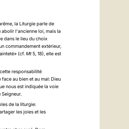
العربيّة
中文
ême, la Liturgie parle de
LATINE
abolir l'ancienne loi, mais la
re dans le lieu du choix
e un commandement extérieur,
ainteté» (cf.
Mt
5, 18), elle est
 cette responsabilité
e face au bien et au mal: Dieu
que nous est indiquée la voie
u Seigneur.
es de la liturgie:
tager les joies et les