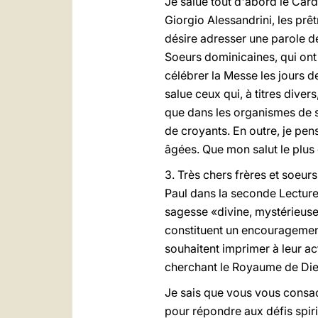
Je salue tout d'abord le Card
Giorgio Alessandrini, les prêt
désire adresser une parole d
Soeurs dominicaines, qui ont m
célébrer la Messe les jours 
salue ceux qui, à titres dive
que dans les organismes de so
de croyants. En outre, je pen
âgées. Que mon salut le plus 
3. Très chers frères et soeurs
Paul dans la seconde Lecture
sagesse «divine, mystérieuse, 
constituent un encouragement 
souhaitent imprimer à leur ac
cherchant le Royaume de Dieu 
Je sais que vous vous consac
pour répondre aux défis spiri