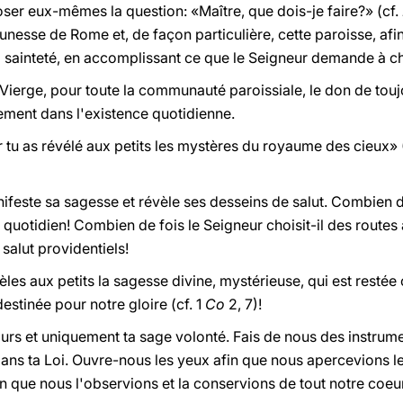
 poser eux-mêmes la question: «Maître, que dois-je faire?» (cf.
unesse de Rome et, de façon particulière, cette paroisse, afi
la sainteté, en accomplissant ce que le Seigneur demande à c
ierge, pour toute la communauté paroissiale, le don de toujou
lement dans l'existence quotidienne.
car tu as révélé aux petits les mystères du royaume des cieux»
ifeste sa sagesse et révèle ses desseins de salut. Combien d
l quotidien! Combien de fois le Seigneur choisit-il des rout
salut providentiels!
vèles aux petits la sagesse divine, mystérieuse, qui est resté
destinée pour notre gloire (cf. 1
Co
2, 7)!
urs et uniquement ta sage volonté. Fais de nous des instrume
ns ta Loi. Ouvre-nous les yeux afin que nous apercevions les
in que nous l'observions et la conservions de tout notre coeur