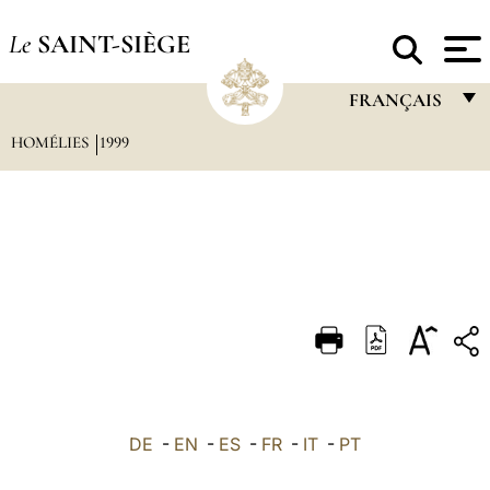
Le
SAINT-SIÈGE
FRANÇAIS
HOMÉLIES
1999
FRANÇAIS
ENGLISH
ITALIANO
PORTUGUÊS
ESPAÑOL
DEUTSCH
POLSKI
العربيّة
DE
-
EN
-
ES
-
FR
-
IT
-
PT
中文