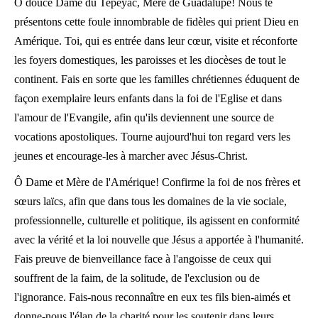
Ô douce Dame du Tepeyac, Mère de Guadalupe! Nous te
présentons cette foule innombrable de fidèles qui prient Dieu en
Amérique. Toi, qui es entrée dans leur cœur, visite et réconforte
les foyers domestiques, les paroisses et les diocèses de tout le
continent. Fais en sorte que les familles chrétiennes éduquent de
façon exemplaire leurs enfants dans la foi de l'Eglise et dans
l'amour de l'Evangile, afin qu'ils deviennent une source de
vocations apostoliques. Tourne aujourd'hui ton regard vers les
jeunes et encourage-les à marcher avec Jésus-Christ.
Ô Dame et Mère de l'Amérique! Confirme la foi de nos frères et
sœurs laïcs, afin que dans tous les domaines de la vie sociale,
professionnelle, culturelle et politique, ils agissent en conformité
avec la vérité et la loi nouvelle que Jésus a apportée à l'humanité.
Fais preuve de bienveillance face à l'angoisse de ceux qui
souffrent de la faim, de la solitude, de l'exclusion ou de
l'ignorance. Fais-nous reconnaître en eux tes fils bien-aimés et
donne-nous l'élan de la charité pour les soutenir dans leurs