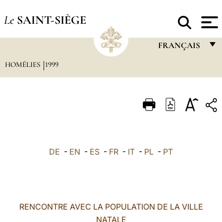
Le
SAINT-SIÈGE
FRANÇAIS
HOMÉLIES
1999
FRANÇAIS
ENGLISH
ITALIANO
PORTUGUÊS
ESPAÑOL
DE
-
EN
-
ES
-
FR
-
IT
-
PL
-
PT
DEUTSCH
POLSKI
العربيّة
RENCONTRE AVEC LA POPULATION DE LA VILLE
NATALE
中文