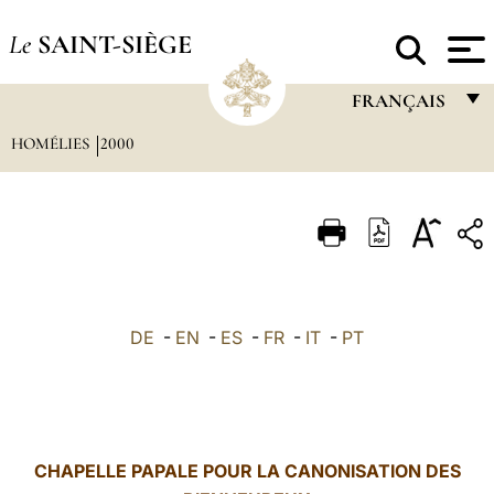
Le
SAINT-SIÈGE
FRANÇAIS
HOMÉLIES
2000
FRANÇAIS
ENGLISH
ITALIANO
PORTUGUÊS
ESPAÑOL
DE
-
EN
-
ES
-
FR
-
IT
-
PT
DEUTSCH
POLSKI
العربيّة
CHAPELLE PAPALE POUR LA CANONISATION DES
中文