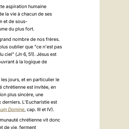
ette aspiration humaine
de la vie à chacun de ses
m et de sous-
me du plus fort.
i grand nombre de nos frères.
lus oublier que "ce n'est pas
 ciel" (
Jn
6, 51). Jésus est
ouvrant à la logique de
es jours, et en particulier le
 chrétienne est invitée, en
ion plus sincère, une
derniers. L'Eucharistie est
cum Domine
, cap. III et IV).
ommunauté chrétienne vit donc
et de vie, ferment