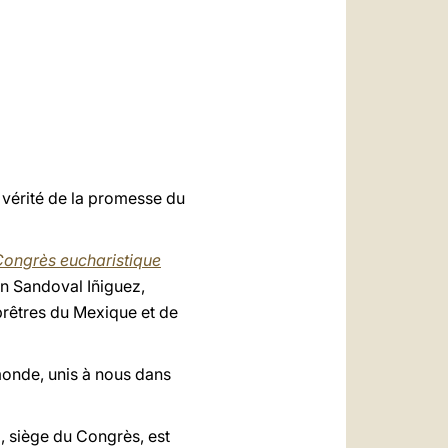
العربيّة
中文
LATINE
 vérité de la promesse du
Congrès eucharistique
an Sandoval Iñiguez,
prêtres du Mexique et de
monde, unis à nous dans
ra, siège du Congrès, est