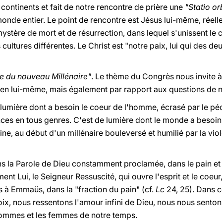
continents et fait de notre rencontre de prière une
"Statio or
onde entier. Le point de rencontre est Jésus lui-même, réell
stère de mort et de résurrection, dans lequel s'unissent le cie
 cultures différentes. Le Christ est "notre paix, lui qui des de
vie du nouveau Millénaire"
. Le thème du Congrès nous invite à
 en lui-même, mais également par rapport aux questions de 
lumière dont a besoin le coeur de l'homme, écrasé par le pé
ces en tous genres. C'est de lumière dont le monde a besoin, 
ine, au début d'un millénaire bouleversé et humilié par la viol
 la Parole de Dieu constamment proclamée, dans le pain et 
ent Lui, le Seigneur Ressuscité, qui ouvre l'esprit et le coeur,
 à Emmaüs, dans la "fraction du pain" (cf.
Lc
24, 25). Dans c
roix, nous ressentons l'amour infini de Dieu, nous nous senton
hommes et les femmes de notre temps.