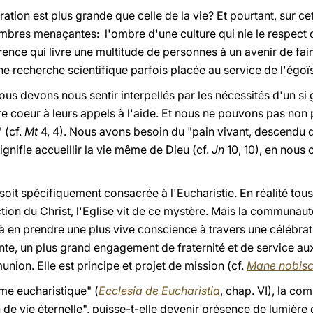
ration est plus grande que celle de la vie? Et pourtant, sur c
ombres menaçantes: l'ombre d'une culture qui nie le respect 
rence qui livre une multitude de personnes à un avenir de fai
 recherche scientifique parfois placée au service de l'égoïs
nous devons nous sentir interpellés par les nécessités d'un s
 coeur à leurs appels à l'aide. Et nous ne pouvons pas non p
 (cf.
Mt
4, 4). Nous avons besoin du "pain vivant, descendu du
ignifie accueillir la vie même de Dieu (cf.
Jn
10, 10), en nous 
soit spécifiquement consacrée à l'Eucharistie. En réalité tous l
tion du Christ, l'Eglise vit de ce mystère. Mais la communauté
 à en prendre une plus vive conscience à travers une célébrat
te, un plus grand engagement de fraternité et de service aux 
ion. Elle est principe et projet de mission (cf.
Mane
nobis
me eucharistique" (
Ecclesia de Eucharistia
, chap. VI), la c
 de vie éternelle", puisse-t-elle devenir présence de lumière 