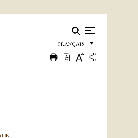
FRANÇAIS
FRANÇAIS
ENGLISH
ITALIANO
PORTUGUÊS
ESPAÑOL
DEUTSCH
POLSKI
STIE