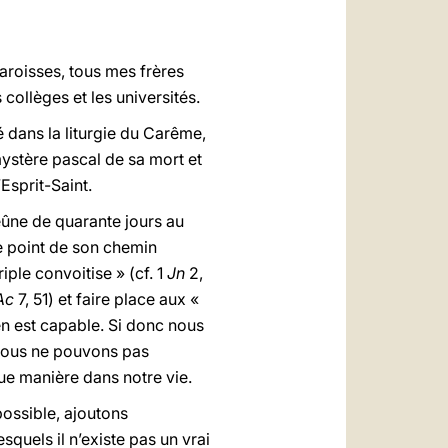
العربيّة
中文
aroisses, tous mes frères
LATINE
 collèges et les universités.
 dans la liturgie du Carême,
mystère pascal de sa mort et
’Esprit-Saint.
jeûne de quarante jours au
e point de son chemin
riple convoitise » (cf. 1
Jn
2,
Ac
7, 51) et faire place aux «
l en est capable. Si donc nous
 nous ne pouvons pas
que manière dans notre vie.
possible, ajoutons
uels il n’existe pas un vrai