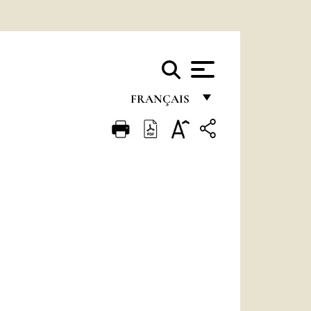
FRANÇAIS
FRANÇAIS
ENGLISH
ITALIANO
PORTUGUÊS
ESPAÑOL
DEUTSCH
POLSKI