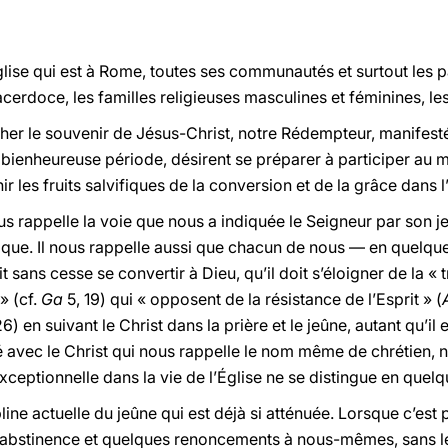
glise qui est à Rome, toutes ses communautés et surtout les p
cerdoce, les familles religieuses masculines et féminines, les
cher le souvenir de Jésus-Christ, notre Rédempteur, manifesté
e bienheureuse période, désirent se préparer à participer au 
r les fruits salvifiques de la conversion et de la grâce dans l
nous rappelle la voie que nous a indiquée le Seigneur par son 
que. Il nous rappelle aussi que chacun de nous — en quelqu
t sans cesse se convertir à Dieu, qu’il doit s’éloigner de la « t
» (cf.
Ga
5, 19) qui « opposent de la résistance de l’Esprit » (
26) en suivant le Christ dans la prière et le jeûne, autant qu’i
é avec le Christ qui nous rappelle le nom même de chrétien,
ceptionnelle dans la vie de l’Église ne se distingue en quel
ine actuelle du jeûne qui est déjà si atténuée. Lorsque c’est 
bstinence et quelques renoncements à nous-mêmes, sans lesq